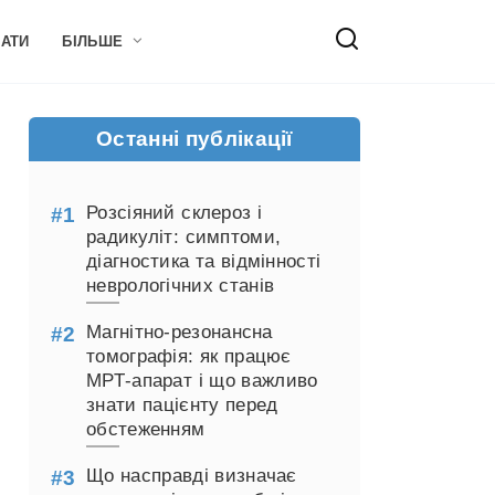
НАТИ
БІЛЬШЕ
Останні публікації
Розсіяний склероз і
радикуліт: симптоми,
діагностика та відмінності
неврологічних станів
Магнітно-резонансна
томографія: як працює
МРТ-апарат і що важливо
знати пацієнту перед
обстеженням
Що насправді визначає