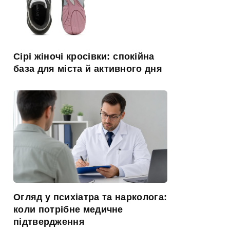
Сірі жіночі кросівки: спокійна
база для міста й активного дня
Огляд у психіатра та нарколога:
коли потрібне медичне
підтвердження