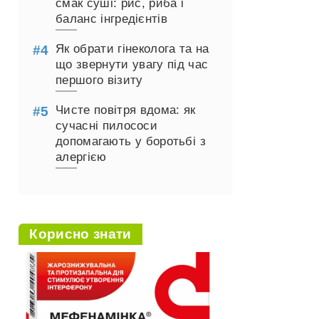
смак суші: рис, риба і
баланс інгредієнтів
Як обрати гінеколога та на
що звернути увагу під час
першого візиту
Чисте повітря вдома: як
сучасні пилососи
допомагають у боротьбі з
алергією
Корисно знати