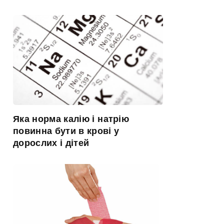
Яка норма калію і натрію
повинна бути в крові у
дорослих і дітей