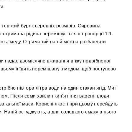
и.
 і свіжий буряк середніх розмірів. Сировина
 отримана рідина перемішується в пропорції 1:1.
ложка меду. Отриманий напій можна розбавляти
ми надає двомісячне вживання в їжу подрібненої
ьому її їдять перемішану з медом, щоб поступово
трібно півтора літра води на один стакан ягід. Миті
пом. Після семи хвилин кип’ятіння варені плоди
загальної маси. Корисні якості при цьому перейдуть
и. Напій остуджують, а для солодкого смаку в нього