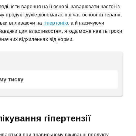
і, їсти варення на її основі, заварювати настої із
у продукт дуже допомагає під час основної терапії,
ільки впливаючи на
гіпертонію
, а й насичуючи
 Завдяки цим властивостям, ягода може навіть трохи
значних відхиленнях від норми.
му тиску
ікування гіпертензії
иваються при правильному вживанні продукту.