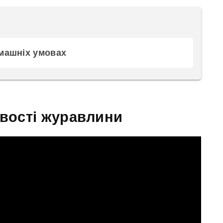
машніх умовах
ивості журавлини