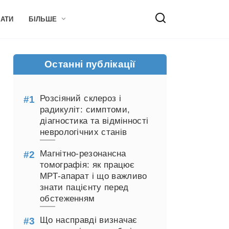
НАТИ
БІЛЬШЕ
Останні публікації
Розсіяний склероз і
радикуліт: симптоми,
діагностика та відмінності
неврологічних станів
Магнітно-резонансна
томографія: як працює
МРТ-апарат і що важливо
знати пацієнту перед
обстеженням
Що насправді визначає