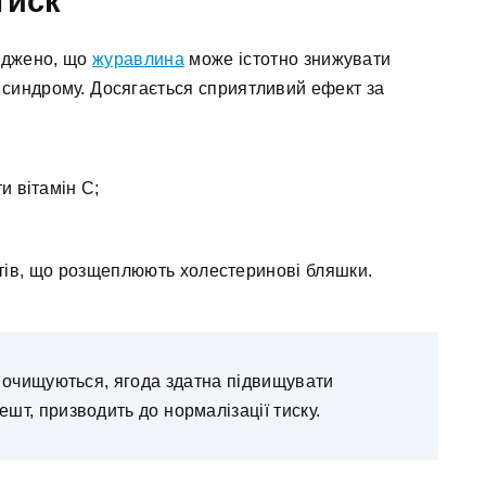
тиск
рджено, що
журавлина
може істотно знижувати
ях синдрому. Досягається сприятливий ефект за
 вітамін С;
тів, що розщеплюють холестеринові бляшки.
 очищуються, ягода здатна підвищувати
решт, призводить до нормалізації тиску.