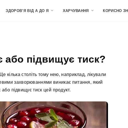
ЗДОРОВ’Я ВІД А ДО Я
ХАРЧУВАННЯ
КОРИСНО З
 або підвищує тиск?
Ще кілька століть тому нею, наприклад, лікували
рцевими захворюваннями виникає питання, який
 або підвищує тиск цей продукт.