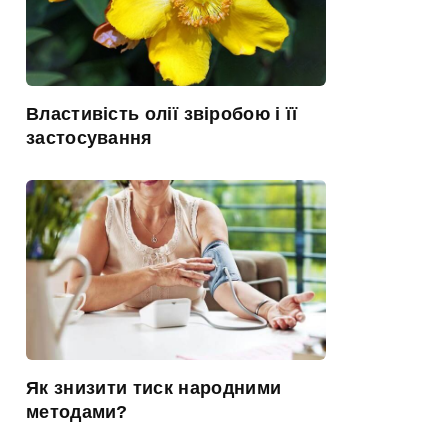
Властивість олії звіробою і її
застосування
Як знизити тиск народними
методами?