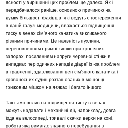
ясності у вирішенні цих проблем ще далеко. Як і
передбачалося раніше, основною причиною на
думку більшості фахівців, які ведуть спостереження
в даній галузі медицини, вважається підвищення
тиску в венах сім’яного канатика викликаного
різними причинами. Це наявність пухлини,
переповненням прямої кишки при хронічних
запорах, посиленням напруги черевної стінки в
випадках періодичних нападів діареї із -за проблем
в травленні, здавлювання вен сім’яного канатика і
кровоносних судин розташованих в мошонці
грижовим мішком на яєчках і багато іншого.
Так само вплив на підвищення тиску в венах
можуть надавати і механічні дії, наприклад, довга
їзда на велосипеді, тривалі скачки верхи на коні,
робота яка вимагає значного перебування в