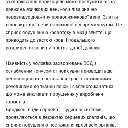
захворювання варикоцеле може послужити різна
довжина язичкових вен, коли ліва значно
перевищує довжину правої язичкової вени. Злиття
лівої ниркової вени і язичкової під прямим кутом. Це
сприяє порушенню кровотоку в місці злиття, що
приводить до застою крові і подальшого
розширення вени на протязі даної ділянки.
Наявність у чоловіка захворювань ВСД з
ослабленим тонусом стінок судин призводить до
неповноцінного постачання крові із поживними
речовинами до тканин яєчок і сім’яного канатика,
що може викликати порушення у виробленні
гормонів.
Вроджені вади серцево – судинної системи
проявляються в дефектах серцевих клапанів, що
сприяє порушенню постачання крові всіх органів.