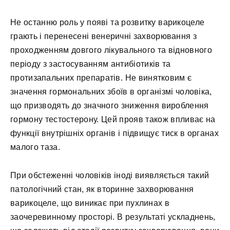
Не останню роль у появі та розвитку варикоцеле
грають і перенесені венеричні захворювання з
проходженням довгого лікувального та відновного
періоду з застосуванням антибіотиків та
протизапальних препаратів. Не винятковим є
значення гормональних збоїв в організмі чоловіка,
що призводять до значного зниження вироблення
гормону тестостерону. Цей прояв також впливає на
функції внутрішніх органів і підвищує тиск в органах
малого таза.
При обстеженні чоловіків іноді виявляється такий
патологічний стан, як вторинне захворювання
варикоцеле, що виникає при пухлинах в
заочеревинному просторі. В результаті ускладнень,