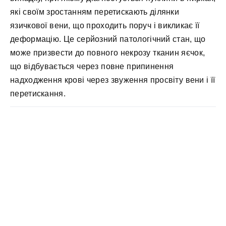
які своїм зростанням перетискають ділянки
язичкової вени, що проходить поруч і викликає її
деформацію. Це серйозний патологічний стан, що
може призвести до повного некрозу тканин яєчок,
що відбувається через повне припинення
надходження крові через звуження просвіту вени і її
перетискання.