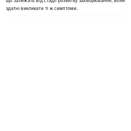
що залежать від стадії розвитку захворювання, вони
здатні викликати ті ж симптоми.