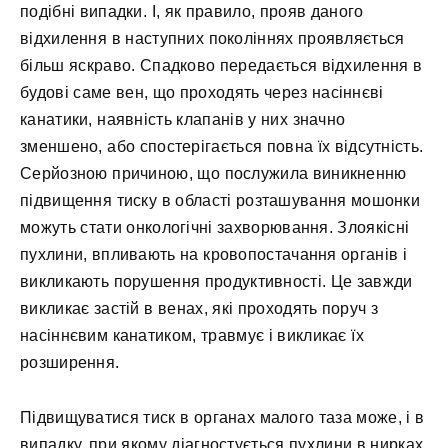
подібні випадки. І, як правило, прояв даного
відхилення в наступних поколіннях проявляється
більш яскраво. Спадково передається відхилення в
будові саме вен, що проходять через насіннєві
канатики, наявність клапанів у них значно
зменшено, або спостерігається повна їх відсутність.
Серйозною причиною, що послужила виникненню
підвищення тиску в області розташування мошонки
можуть стати онкологічні захворювання. Злоякісні
пухлини, впливають на кровопостачання органів і
викликають порушення продуктивності. Це завжди
викликає застій в венах, які проходять поруч з
насіннєвим канатиком, травмує і викликає їх
розширення.
Підвищуватися тиск в органах малого таза може, і в
випадку, при якому діагностується пухлини в нирках,