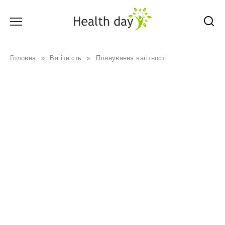
Перейти
до
вмісту
Головна
»
Вагітність
»
Планування вагітності