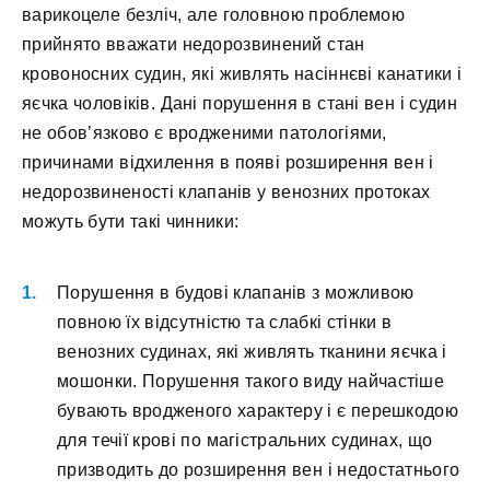
варикоцеле безліч, але головною проблемою
прийнято вважати недорозвинений стан
кровоносних судин, які живлять насіннєві канатики і
яєчка чоловіків. Дані порушення в стані вен і судин
не обов’язково є вродженими патологіями,
причинами відхилення в появі розширення вен і
недорозвиненості клапанів у венозних протоках
можуть бути такі чинники:
Порушення в будові клапанів з можливою
повною їх відсутністю та слабкі стінки в
венозних судинах, які живлять тканини яєчка і
мошонки. Порушення такого виду найчастіше
бувають вродженого характеру і є перешкодою
для течії крові по магістральних судинах, що
призводить до розширення вен і недостатнього