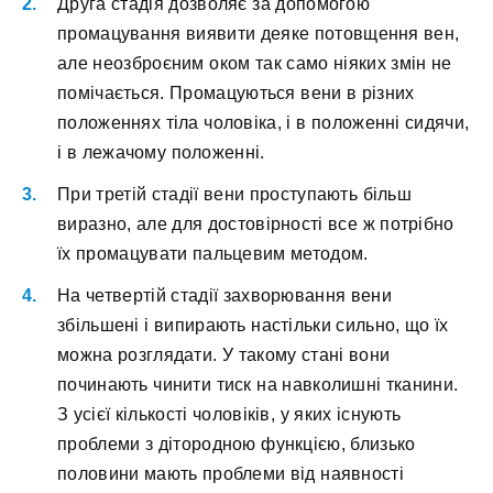
Друга стадія дозволяє за допомогою
промацування виявити деяке потовщення вен,
але неозброєним оком так само ніяких змін не
помічається. Промацуються вени в різних
положеннях тіла чоловіка, і в положенні сидячи,
і в лежачому положенні.
При третій стадії вени проступають більш
виразно, але для достовірності все ж потрібно
їх промацувати пальцевим методом.
На четвертій стадії захворювання вени
збільшені і випирають настільки сильно, що їх
можна розглядати. У такому стані вони
починають чинити тиск на навколишні тканини.
З усієї кількості чоловіків, у яких існують
проблеми з дітородною функцією, близько
половини мають проблеми від наявності