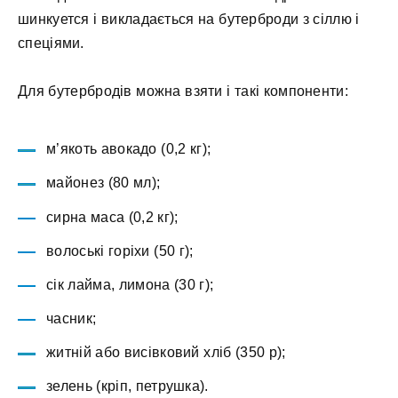
шинкуется і викладається на бутерброди з сіллю і
спеціями.
Для бутербродів можна взяти і такі компоненти:
м’якоть авокадо (0,2 кг);
майонез (80 мл);
сирна маса (0,2 кг);
волоські горіхи (50 г);
сік лайма, лимона (30 г);
часник;
житній або висівковий хліб (350 р);
зелень (кріп, петрушка).