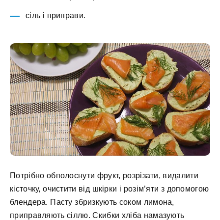
сіль і приправи.
Потрібно обполоснути фрукт, розрізати, видалити
кісточку, очистити від шкірки і розім’яти з допомогою
блендера. Пасту збризкують соком лимона,
приправляють сіллю. Скибки хліба намазують