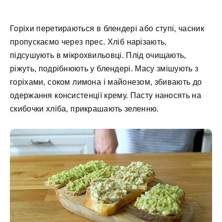
Горіхи перетираються в блендері або ступі, часник
пропускаємо через прес. Хліб нарізають,
підсушують в мікрохвильовці. Плід очищають,
ріжуть, подрібнюють у блендері. Масу змішують з
горіхами, соком лимона і майонезом, збивають до
одержання консистенції крему. Пасту наносять на
скибочки хліба, прикрашають зеленню.