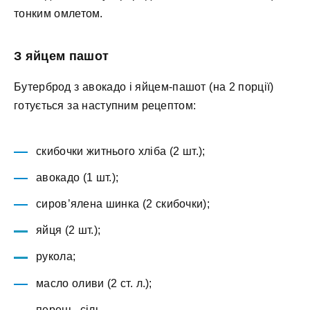
тонким омлетом.
З яйцем пашот
Бутерброд з авокадо і яйцем-пашот (на 2 порції)
готується за наступним рецептом:
скибочки житнього хліба (2 шт.);
авокадо (1 шт.);
сиров’ялена шинка (2 скибочки);
яйця (2 шт.);
рукола;
масло оливи (2 ст. л.);
перець, сіль.