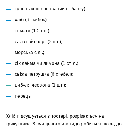
тунець консервований (1 банку);
хліб (6 скибок);
томати (1-2 шт.);
салат айсберг (3 шт.);
морська сіль;
сік лайма чи лимона (1 ст. л.);
свіжа петрушка (6 стебел);
цибуля червона (1 шт.);
перець.
Хліб підсушується в тостері, розрізається на
трикутники. З очищеного авокадо робиться пюре; до