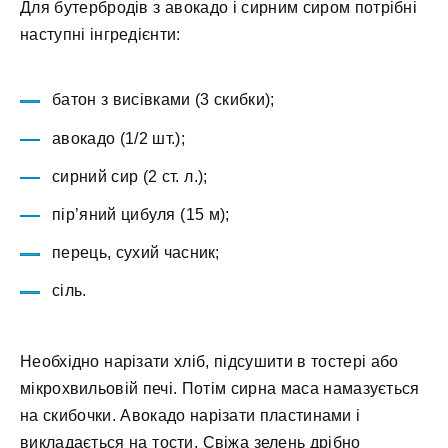
Для бутербродів з авокадо і сирним сиром потрібні
наступні інгредієнти:
батон з висівками (3 скибки);
авокадо (1/2 шт.);
сирний сир (2 ст. л.);
пір’яний цибуля (15 м);
перець, сухий часник;
сіль.
Необхідно нарізати хліб, підсушити в тостері або
мікрохвильовій печі. Потім сирна маса намазується
на скибочки. Авокадо нарізати пластинами і
викладається на тости. Свіжа зелень дрібно