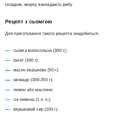
складом, зверху викладають рибу.
Рецепт з сьомгою
Для приготування такого рецепта знадобиться:
сьомга малосольна (300 г);
багет (300 г);
масло вершкове (50 г);
авокадо (300-350 г);
лимон або маслини;
сік лимона (1 ч. л.);
вершковий сир (100 г).