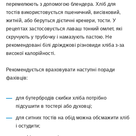
перемелюють з допомогою блендера. Хліб для
тостів використовується пшеничний, висівковий,
житній, або беруться дієтичні крекери, тости. У
рецептах застосовується лаваш тонкий омлет, які
скручують у трубочку і намазують пастою. Не
рекомендовані білі дріжджові різновиди хліба з-за
високої калорійності.
Рекомендується враховувати наступні поради
фахівців:
для бутербродів скибки хліба потрібно
підсушити в тостері або духовці;
для ситних тостів на обід можна обсмажити хліб
і остудити;