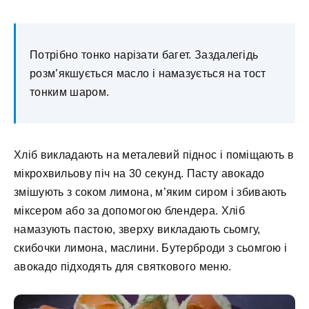
Потрібно тонко нарізати багет. Заздалегідь
розм’якшується масло і намазується на тост
тонким шаром.
Хліб викладають на металевий піднос і поміщають в
мікрохвильову піч на 30 секунд. Пасту авокадо
змішують з соком лимона, м’яким сиром і збивають
міксером або за допомогою блендера. Хліб
намазують пастою, зверху викладають сьомгу,
скибочки лимона, маслини. Бутерброди з сьомгою і
авокадо підходять для святкового меню.