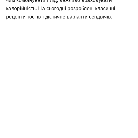
чим комбінувати плід, важливо враховувати
калорійність. На сьогодні розроблені класичні
рецепти тостів і дієтичне варіанти сендвічів.