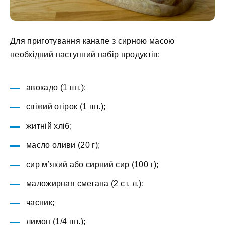
Для приготування канапе з сирною масою
необхідний наступний набір продуктів:
авокадо (1 шт.);
свіжий огірок (1 шт.);
житній хліб;
масло оливи (20 г);
сир м’який або сирний сир (100 г);
маложирная сметана (2 ст. л.);
часник;
лимон (1/4 шт.);