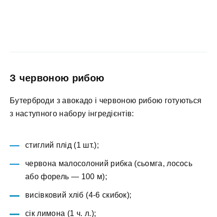
З червоною рибою
Бутерброди з авокадо і червоною рибою готуються
з наступного набору інгредієнтів:
стиглий плід (1 шт.);
червона малосолоний рибка (сьомга, лосось
або форель — 100 м);
висівковий хліб (4-6 скибок);
сік лимона (1 ч. л.);