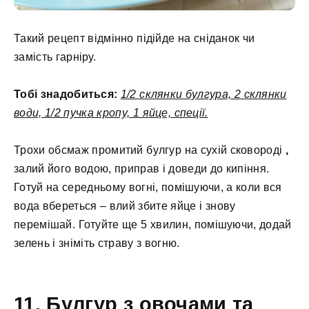
Такий рецепт відмінно підійде на сніданок чи
замість гарніру.
Тобі знадобиться:
1/2 склянки булгура, 2 склянки
води, 1/2 пучка кропу, 1 яйце, спеції.
Трохи обсмаж промитий булгур на сухій сковороді
,
залий його водою, приправ і доведи до кипіння.
Готуй на середньому вогні, помішуючи, а коли вся
вода вбереться – влий збите яйце і знову
перемішай. Готуйте ще 5 хвилин, помішуючи, додай
зелень і зніміть страву з вогню.
11. Булгур з овочами та