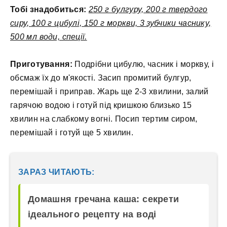
Тобі знадобиться:
250 г булгуру, 200 г твердого
сиру, 100 г цибулі, 150 г моркви, 3 зубчики часнику,
500 мл води, спеції.
Приготування:
Подрібни цибулю, часник і моркву, і
обсмаж їх до м'якості. Засип промитий булгур,
перемішай і приправ. Жарь ще 2-3 хвилини, залий
гарячою водою і готуй під кришкою близько 15
хвилин на слабкому вогні. Посип тертим сиром,
перемішай і готуй ще 5 хвилин.
ЗАРАЗ ЧИТАЮТЬ:
Домашня гречана каша: секрети
ідеального рецепту на воді