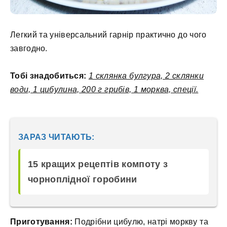
Легкий та універсальний гарнір практично до чого
завгодно.
Тобі знадобиться:
1 склянка булгура, 2 склянки
води, 1 цибулина, 200 г грибів, 1 морква, спеції.
ЗАРАЗ ЧИТАЮТЬ:
15 кращих рецептів компоту з
чорноплідної горобини
Приготування:
Подрібни цибулю, натрі моркву та