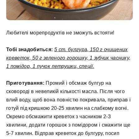
Любителі морепродуктів не зможуть встояти!
Тобі знадобиться:
5 ст. булгура, 150 г очищених
креветок, 50 г зеленого горошку, 1 зубчик часнику,
1 помідор, 1 пучок петрушки, спеції.
Приготування:
Промий і обсмаж булгур на
сковороді в невеликій кількості масла. Після чого
влий воду, щоб вона повністю покривала, приправ і
готуй під кришкою 20-25 хвилин на слабкому вогні.
Окремо обсмажити креветок з часником 2-3
хвилини, додати горошок з помідором і смажити ще
5-7 хвилин. Відправ креветок до булгуру, посип