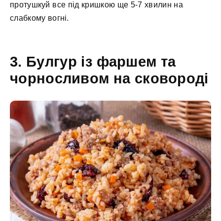
протушкуй все під кришкою ще 5-7 хвилин на
слабкому вогні.
3. Булгур із фаршем та
чорносливом на сковороді