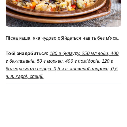
Пісна каша, яка чудово обійдеться навіть без м'яса.
Тобі знадобиться:
180 г булгуру, 250 мл води, 400
г баклажанів, 50 г моркви, 400 г помідорів, 120 г
болгарського перцю, 0,5 ч.л. копченої паприки, 0,5
ч. л. каррі, спеції.