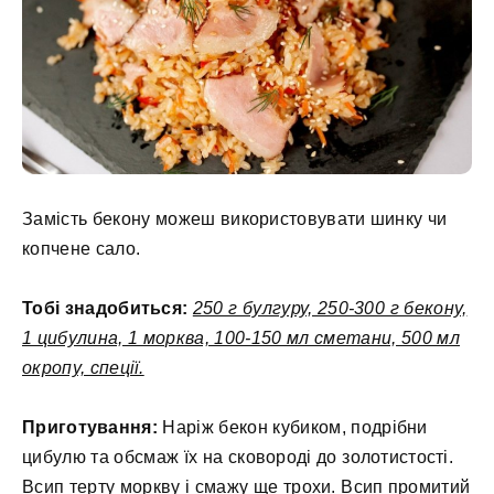
Замість бекону можеш використовувати шинку чи
копчене сало.
Тобі знадобиться:
250 г булгуру, 250-300 г бекону,
1 цибулина, 1 морква, 100-150 мл сметани, 500 мл
окропу, спеції.
Приготування:
Наріж бекон кубиком, подрібни
цибулю та обсмаж їх на сковороді до золотистості.
Всип терту моркву і смажу ще трохи. Всип промитий