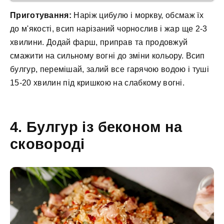
Приготування:
Наріж цибулю і моркву, обсмаж їх
до м'якості, всип нарізаний чорнослив і жар ще 2-3
хвилини. Додай фарш, приправ та продовжуй
смажити на сильному вогні до зміни кольору. Всип
булгур, перемішай, залий все гарячою водою і туші
15-20 хвилин під кришкою на слабкому вогні.
4. Булгур із беконом на
сковороді