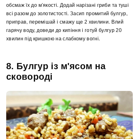
обсмаж їх до м'якості. Додай нарізані гриби та туші
всі разом до золотистості. Засип промитий булгур,
приправ, перемішай і смажу ще 2 хвилини. Влий
гарячу воду, доведи до кипіння і готуй булгур 20
хвилин під кришкою на слабкому вогні.
8. Булгур із м'ясом на
сковороді