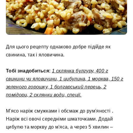
Для цього рецепту однаково добре підійде як
свинина, так і яловичина.
Тобі знадобиться:
1 склянка булгуру, 400 г
свинини чи яловичини, 1 цибулина, 1 морква, 150 г
зеленого горошку, 1 болгарський перець, 2
помідори, 2 склянки води, спеції.
М'ясо наріж смужками і обсмаж до рум'яності
.
Наріж всі овочі середніми шматочками. Додай
цибулю та моркву до м'яса, а через 5 хвилин –