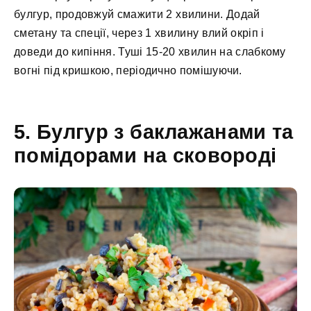
булгур, продовжуй смажити 2 хвилини. Додай
сметану та спеції, через 1 хвилину влий окріп і
доведи до кипіння. Туші 15-20 хвилин на слабкому
вогні під кришкою, періодично помішуючи.
5. Булгур з баклажанами та
помідорами на сковороді