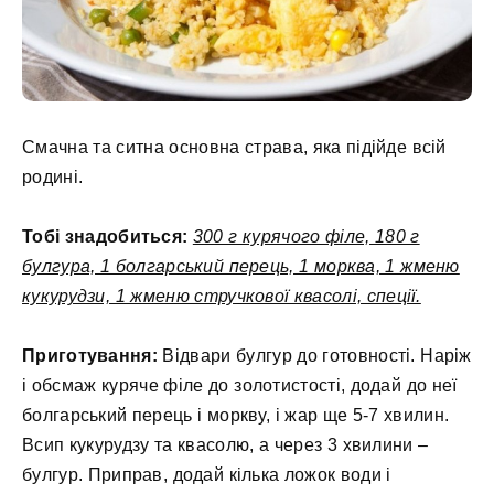
Смачна та ситна основна страва, яка підійде всій
родині.
Тобі знадобиться:
300 г курячого філе, 180 г
булгура, 1 болгарський перець, 1 морква, 1 жменю
кукурудзи, 1 жменю стручкової квасолі, спеції.
Приготування:
Відвари булгур до готовності. Наріж
і обсмаж куряче філе до золотистості, додай до неї
болгарський перець і моркву, і жар ще 5-7 хвилин.
Всип кукурудзу та квасолю, а через 3 хвилини –
булгур. Приправ, додай кілька ложок води і