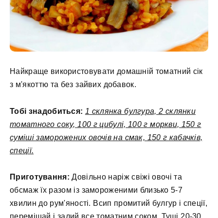
Найкраще використовувати домашній томатний сік
з м'якоттю та без зайвих добавок.
Тобі знадобиться:
1 склянка булгура, 2 склянки
томатного соку, 100 г цибулі, 100 г моркви, 150 г
суміші заморожених овочів на смак, 150 г кабачків,
спеції.
Приготування:
Довільно наріж свіжі овочі та
обсмаж їх разом із замороженими близько 5-7
хвилин до рум'яності. Всип промитий булгур і спеції,
перемішай і залий все томатним соком. Туші 20-30