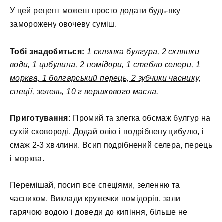
У цей рецепт можеш просто додати будь-яку
заморожену овочеву суміш.
Тобі знадобиться:
1 склянка булгура, 2 склянки
води, 1 цибулина, 2 помідори, 1 стебло селери, 1
морква, 1 болгарський перець, 2 зубчики часнику,
спеції, зелень, 10 г вершкового масла.
Приготування:
Промий та злегка обсмаж булгур на
сухій сковороді. Додай олію і подрібнену цибулю, і
смаж 2-3 хвилини. Всип подрібнений селера, перець
і морква.
Перемішай, посип все спеціями, зеленню та
часником. Виклади кружечки помідорів, зали
гарячою водою і доведи до кипіння, більше не