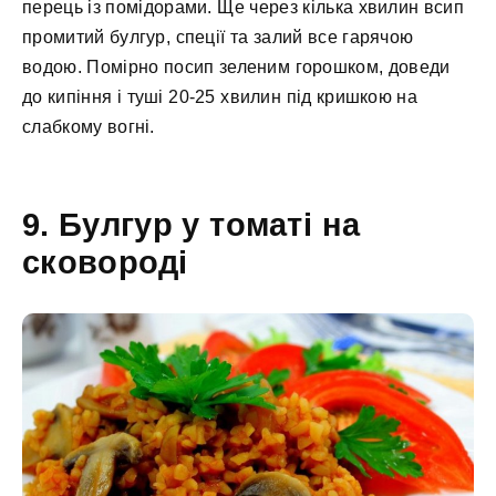
перець із помідорами. Ще через кілька хвилин всип
промитий булгур, спеції та залий все гарячою
водою. Помірно посип зеленим горошком, доведи
до кипіння і туші 20-25 хвилин під кришкою на
слабкому вогні.
9. Булгур у томаті на
сковороді