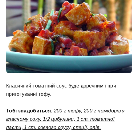
Класичний томатний соус буде доречним і при
приготуванні тофу.
Тобі знадобиться:
200 г тофу, 200 г помідорів у
власному соку, 1/2 цибулини, 1 ст. томатної
пасти, 1 ст. соєвого соусу, спеції, олія.