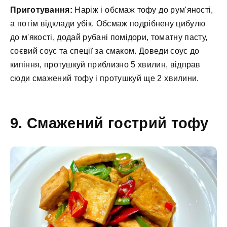
Приготування:
Наріж і обсмаж тофу до рум'яності,
а потім відклади убік. Обсмаж подрібнену цибулю
до м'якості, додай рубані помідори, томатну пасту,
соєвий соус та спеції за смаком. Доведи соус до
кипіння, протушкуй приблизно 5 хвилин, відправ
сюди смажений тофу і протушкуй ще 2 хвилини.
9. Смажений гострий тофу