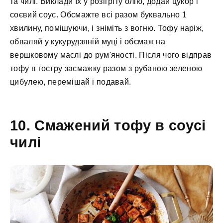
та чилі. Виклади їх у розігріту олію, додай цукор і
соєвий соус. Обсмажте всі разом буквально 1
хвилину, помішуючи, і зніміть з вогню. Тофу наріж,
обваляй у кукурудзяній муці і обсмаж на
вершковому маслі до рум'яності. Після чого відправ
тофу в гостру засмажку разом з рубаною зеленою
цибулею, перемішай і подавай.
10. Смажений тофу в соусі
чилі