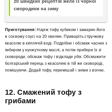
20 швидких рецептів желе із чорної
смородини на зиму
Приготування:
Наріж тофу кубиком і замарин його
в соєвому соусі на 20 хвилин. Приваріть стручкову
квасолю в киплячій воді. Подрібни і обсмаж часник з
імбиром у кунжутному маслі, а потім прибери їх зі
сковороди, обсмаж тофу і відклади убік. Обсмажити
болгарський перець з квасолею в тій же сковороді,
помішуючи. Додай тофу, перемішай і зніми з вогню.
12. Смажений тофу з
грибами