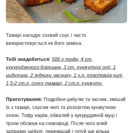
Тамарі нагадує соєвий соус і часто
використовується як його заміна.
Тобі знадобиться:
500 г тофу, 4 ст.
кукурудзяного борошна, 3 ст. кунжутної олії, 1
цибулина, 2 зубчики часнику, 1 ч.л. пластівців чилі,
1,5-2 ст.л. соусу тамарі, 2 ст.л. кунжуту.
Приготування:
Подрібни цибулю та часник, змішай
їх з тамарі, соусом чилі та розігрітою кунжутною
олією. Тофу наріж, обваляй у кукурудзяній муці і
трохи обсмаж на сковороді. Після чого влий
заправку цибулі, перемішай і готуй ще кілька