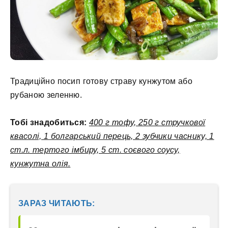
Традиційно посип готову страву кунжутом або
рубаною зеленню.
Тобі знадобиться:
400 г тофу, 250 г стручкової
квасолі, 1 болгарський перець, 2 зубчики часнику, 1
ст.л. тертого імбиру, 5 ст. соєвого соусу,
кунжутна олія.
ЗАРАЗ ЧИТАЮТЬ: