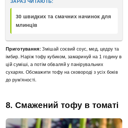
ЗАРАЗ ЧИТАЮТЬ:
30 швидких та смачних начинок для
млинців
Приготування:
Змішай соєвий соус, мед, цедру та
імбир. Наріж тофу кубиком, замаринуй на 1 годину в
цій суміші, а потім обваляй у панірувальних
сухарях. Обсмажити тофу на сковороді з усіх боків
до рум'яності.
8. Смажений тофу в томаті