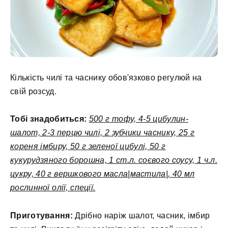
Кількість чилі та часнику обов'язково регулюй на
свій розсуд.
Тобі знадобиться:
500 г тофу, 4-5 цибулин-
шалот, 2-3 перцю чилі, 2 зубчики часнику, 25 г
кореня імбиру, 50 г зеленої цибулі, 50 г
кукурудзяного борошна, 1 ст.л. соєвого соусу, 1 ч.л.
цукру, 40 г вершкового масла|мастила|, 40 мл
рослинної олії, спеції.
Приготування:
Дрібно наріж шалот, часник, імбир