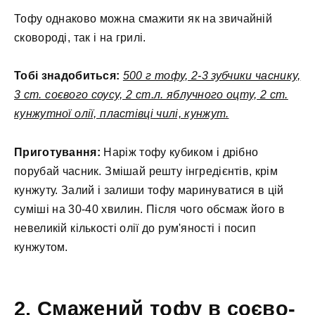
Тофу однаково можна смажити як на звичайній
сковороді, так і на грилі.
Тобі знадобиться:
500 г тофу, 2-3 зубчики часнику,
3 ст. соєвого соусу, 2 ст.л. яблучного оцту, 2 ст.
кунжутної олії, пластівці чилі, кунжут.
Приготування:
Наріж тофу кубиком і дрібно
порубай часник. Змішай решту інгредієнтів, крім
кунжуту. Залий і залиши тофу маринуватися в цій
суміші на 30-40 хвилин. Після чого обсмаж його в
невеликій кількості олії до рум'яності і посип
кунжутом.
2. Смажений тофу в соєво-