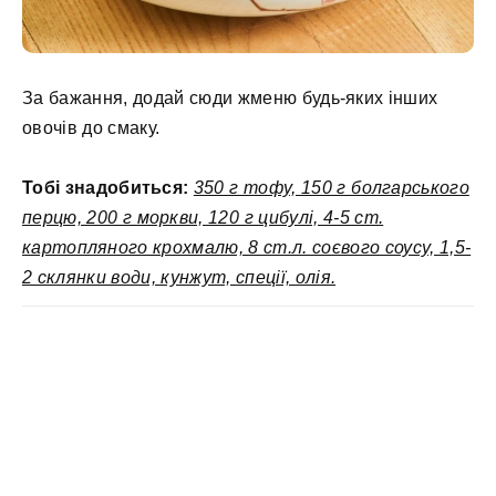
За бажання, додай сюди жменю будь-яких інших
овочів до смаку.
Тобі знадобиться:
350 г тофу, 150 г болгарського
перцю, 200 г моркви, 120 г цибулі, 4-5 ст.
картопляного крохмалю, 8 ст.л. соєвого соусу, 1,5-
2 склянки води, кунжут, спеції, олія.