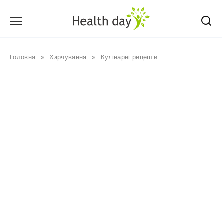
Перейти
до
вмісту
Головна
»
Харчування
»
Кулінарні рецепти