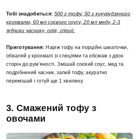
Тобі знадобиться:
500 г тофу, 50 г кукурудзяного
крохмалю, 60 мл соєвого соусу, 20 мл меду, 2-3
зубчики часнику, олія, спеції.
Приготування:
Наріж тофу на порційні шматочки,
обваляй у крохмалі зі спеціями та обсмаж з двох
сторін до рум'яності. Змішай соєвий соус, мед та
подрібнений часник, залий тофу, акуратно
перемішай і готуй ще 1 хвилину.
3. Смажений тофу з
овочами