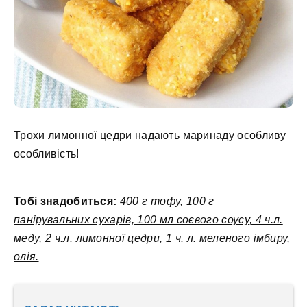
Трохи лимонної цедри надають маринаду особливу
особливість!
Тобі знадобиться:
400 г тофу, 100 г
панірувальних сухарів, 100 мл соєвого соусу, 4 ч.л.
меду, 2 ч.л. лимонної цедри, 1 ч. л. меленого імбиру,
олія.