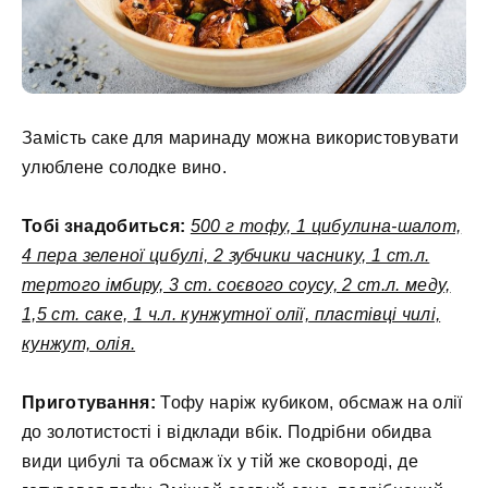
Замість саке для маринаду можна використовувати
улюблене солодке вино.
Тобі знадобиться:
500 г тофу, 1 цибулина-шалот,
4 пера зеленої цибулі, 2 зубчики часнику, 1 ст.л.
тертого імбиру, 3 ст. соєвого соусу, 2 ст.л. меду,
1,5 ст. саке, 1 ч.л. кунжутної олії, пластівці чилі,
кунжут, олія.
Приготування:
Тофу наріж кубиком, обсмаж на олії
до золотистості і відклади вбік. Подрібни обидва
види цибулі та обсмаж їх у тій же сковороді, де