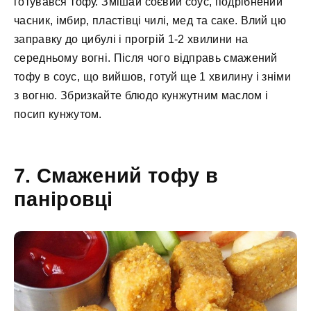
готувався тофу. Змішай соєвий соус, подрібнений
часник, імбир, пластівці чилі, мед та саке. Влий цю
заправку до цибулі і прогрій 1-2 хвилини на
середньому вогні. Після чого відправь смажений
тофу в соус, що вийшов, готуй ще 1 хвилину і зніми
з вогню. Збризкайте блюдо кунжутним маслом і
посип кунжутом.
7. Смажений тофу в
паніровці