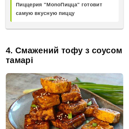
Пиццерия "MonoПицца" готовит
самую вкусную пиццу
4. Смажений тофу з соусом
тамарі