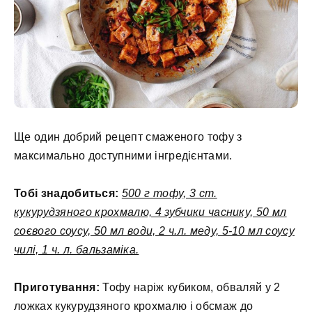
Ще один добрий рецепт смаженого тофу з
максимально доступними інгредієнтами.
Тобі знадобиться:
500 г тофу, 3 ст.
кукурудзяного крохмалю, 4 зубчики часнику, 50 мл
соєвого соусу, 50 мл води, 2 ч.л. меду, 5-10 мл соусу
чилі, 1 ч. л. бальзаміка.
Приготування:
Тофу наріж кубиком, обваляй у 2
ложках кукурудзяного крохмалю і обсмаж до