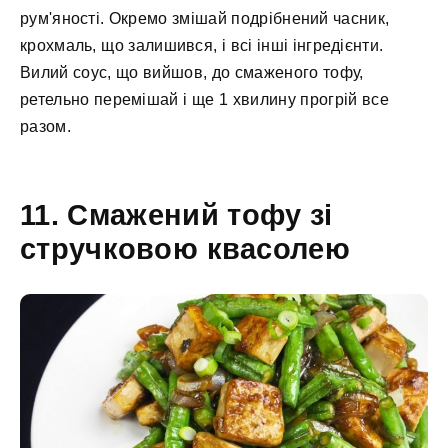
рум'яності. Окремо змішай подрібнений часник,
крохмаль, що залишився, і всі інші інгредієнти.
Вилий соус, що вийшов, до смаженого тофу,
ретельно перемішай і ще 1 хвилину прогрій все
разом.
11. Смажений тофу зі
стручковою квасолею