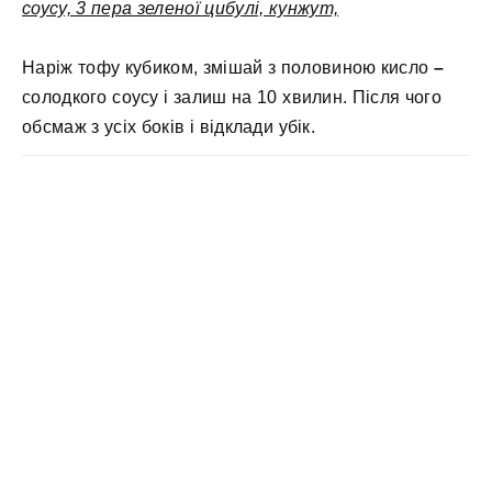
соусу, 3 пера зеленої цибулі, кунжут,
Наріж тофу кубиком, змішай з половиною кисло
–
солодкого соусу і залиш на 10 хвилин. Після чого
обсмаж з усіх боків і відклади убік.