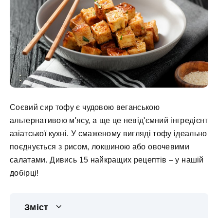
Соєвий сир тофу є чудовою веганською
альтернативою м'ясу, а ще це невід'ємний інгредієнт
азіатської кухні. У смаженому вигляді тофу ідеально
поєднується з рисом, локшиною або овочевими
салатами. Дивись 15 найкращих рецептів – у нашій
добірці!
Зміст