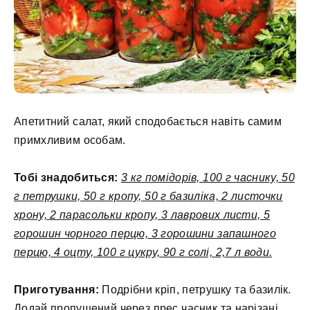
Апетитний салат, який сподобається навіть самим
примхливим особам.
Тобі знадобиться:
3 кг помідорів, 100 г часнику, 50
г петрушки, 50 г кропу, 50 г базиліка, 2 листочки
хрону, 2 парасольки кропу, 3 лаврових листи, 5
горошин чорного перцю, 3 горошини запашного
перцю, 4 оцту, 100 г цукру, 90 г солі, 2,7 л води.
Приготування:
Подрібни кріп, петрушку та базилік.
Додай пропущений через прес часник та нарізані