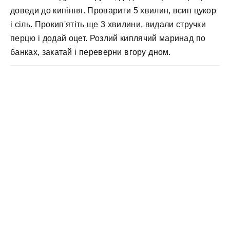
доведи до кипіння. Проварити 5 хвилин, всип цукор
і сіль. Прокип'ятіть ще 3 хвилини, видали стручки
перцю і додай оцет. Розлий киплячий маринад по
банках, закатай і переверни вгору дном.