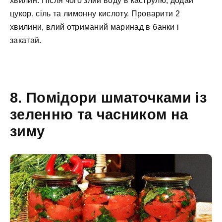
хвилин. Після чого злий воду в каструлю, додай
цукор, сіль та лимонну кислоту. Проварити 2
хвилини, влий отриманий маринад в банки і
закатай.
8. Помідори шматочками із
зеленню та часником на
зиму