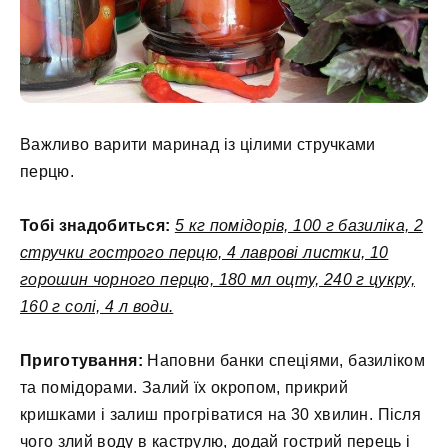
Важливо варити маринад із цілими стручками
перцю.
Тобі знадобиться:
5 кг помідорів, 100 г базиліка, 2
стручки гострого перцю, 4 лаврові листки, 10
горошин чорного перцю, 180 мл оцту, 240 г цукру,
160 г солі, 4 л води.
Приготування:
Наповни банки спеціями, базиліком
та помідорами. Залий їх окропом, прикрий
кришками і залиш прогріватися на 30 хвилин. Після
чого злий воду в каструлю, додай гострий перець і