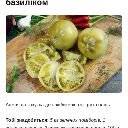
базиліком
Апетитна закуска для любителів гострих солінь.
Тобі знадобиться:
5 кг зелених помідорів, 1
головка часнику, 2 стручки гострого перцю, 100 г