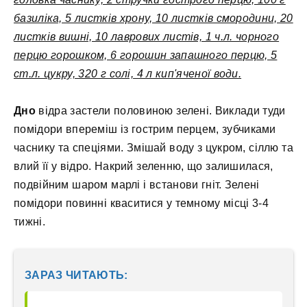
базиліка, 5 листків хрону, 10 листків смородини, 20
листків вишні, 10 лаврових листів, 1 ч.л. чорного
перцю горошком, 6 горошин запашного перцю, 5
ст.л. цукру, 320 г солі, 4 л кип'яченої води.
Дно
відра застели половиною зелені. Виклади туди
помідори впереміш із гострим перцем, зубчиками
часнику та спеціями. Змішай воду з цукром, сіллю та
влий її у відро. Накрий зеленню, що залишилася,
подвійним шаром марлі і встанови гніт. Зелені
помідори повинні кваситися у темному місці 3-4
тижні.
ЗАРАЗ ЧИТАЮТЬ: