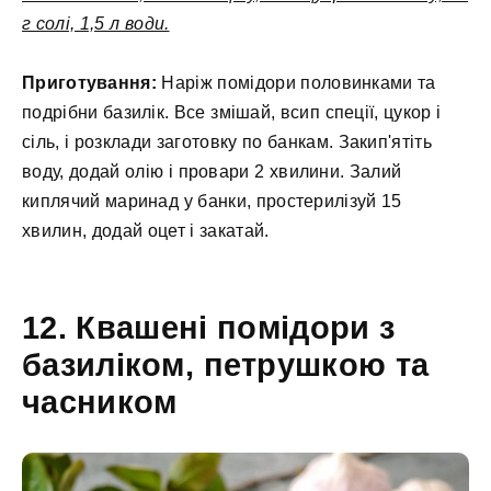
г солі, 1,5 л води.
Приготування:
Наріж помідори половинками та
подрібни базилік. Все змішай, всип спеції, цукор і
сіль, і розклади заготовку по банкам. Закип'ятіть
воду, додай олію і провари 2 хвилини. Залий
киплячий маринад у банки, простерилізуй 15
хвилин, додай оцет і закатай.
12. Квашені помідори з
базиліком, петрушкою та
часником