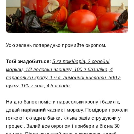
Усю зелень попередньо промийте окропом.
Тобі знадобиться:
5 кг помідорів, 2 середні
моркви, 1/2 головки часнику, 100 г базиліка, 4
парасольки кропу, 1 ч.л. лимонної кислоти, 300 г
цукру, 160 г солі, 4,5 л води.
На дно банок помісти парасольки кропу і базилік,
додай
нарізаний
часник і моркву. Помідори проколи
голкою і склади в банки, кілька разів струшуючи у
процесі. Залий все окропом і прибери в бік на 30