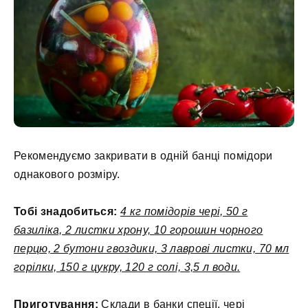
Рекомендуємо закривати в одній банці помідори
однакового розміру.
Тобі знадобиться:
4 кг помідорів чері, 50 г
базиліка, 2 листки хрону, 10 горошин чорного
перцю, 2 бутони гвоздики, 3 лаврові листки, 70 мл
горілки, 150 г цукру, 120 г солі, 3,5 л води.
Приготування:
Склади в банки спеції, чері