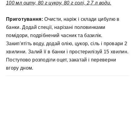
100 мл оцту, 80 г цукру, 80 г солі, 2,7 л води.
Приготування:
Очисти, наріж і склади цибулю в
банки. Додай спеції, нарізані половинками
помідори, подрібнений часник та базилік.
Закип'ятіть воду, додай олію, цукор, сіль і провари 2
хвилини. Залий її в банки і простерилізуй 15 хвилин.
Поступово розподіли оцет, закатай і переверни
вгору дном.