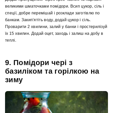
великими шматочками помідори. Всип цукор, сіль і
спеції, добре перемішай і розклади заготівлю по
банкам. Закип'ятіть воду, додай цукор і сіль.
Проварити 2 хвилини, залий у банки і простерилізуй
їх 15 хвилин. Додай оцет, заходь і залиш на добу в
теплі.
9. Помідори чері з
базиліком та горілкою на
зиму