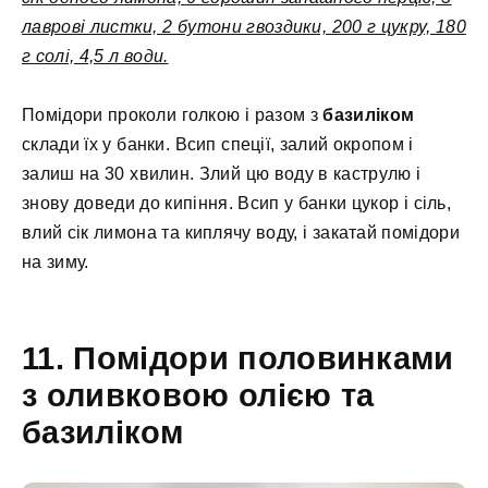
лаврові листки, 2 бутони гвоздики, 200 г цукру, 180
г солі, 4,5 л води.
Помідори проколи голкою і разом з
базиліком
склади їх у банки. Всип спеції, залий окропом і
залиш на 30 хвилин. Злий цю воду в каструлю і
знову доведи до кипіння. Всип у банки цукор і сіль,
влий сік лимона та киплячу воду, і закатай помідори
на зиму.
11. Помідори половинками
з оливковою олією та
базиліком