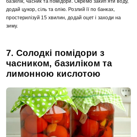
базилік, часник та помідори. Окремо закип'яти воду,
додай цукор, сіль та олію. Розлий її по банках,
простерилізуй 15 хвилин, додай оцет і заходи на
зиму.
7. Солодкі помідори з
часником, базиліком та
лимонною кислотою