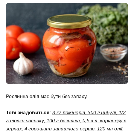
Рослинна олія має бути без запаху.
Тобі знадобиться:
3 кг помідорів, 300 г цибулі, 1/2
головки часнику, 100 г базиліка, 0,5 ч.л. коріандру в
зернах, 4 горошини запашного перцю, 120 мл олії,