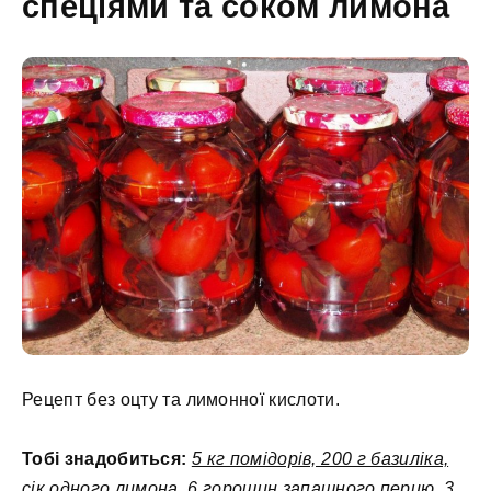
спеціями та соком лимона
Рецепт без оцту та лимонної кислоти.
Тобі знадобиться:
5 кг помідорів, 200 г базиліка,
сік одного лимона, 6 горошин запашного перцю, 3