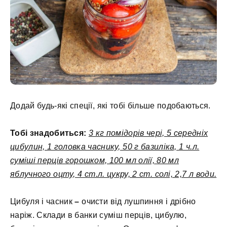
Додай будь-які спеції, які тобі більше подобаються.
Тобі знадобиться:
3 кг помідорів чері, 5 середніх
цибулин, 1 головка часнику, 50 г базиліка, 1 ч.л.
суміші перців горошком, 100 мл олії, 80 мл
яблучного оцту, 4 ст.л. цукру, 2 ст. солі, 2,7 л води.
Цибуля і часник
–
очисти від лушпиння і дрібно
наріж. Склади в банки суміш перців, цибулю,