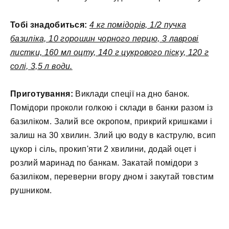
Тобі знадобиться:
4 кг помідорів, 1/2 пучка
базиліка, 10 горошин чорного перцю, 3 лаврові
листки, 160 мл оцту, 140 г цукрового піску, 120 г
солі, 3,5 л води.
Приготування:
Виклади спеції на дно банок.
Помідори проколи голкою і склади в банки разом із
базиліком. Залий все окропом, прикрий кришками і
залиш на 30 хвилин. Злий цю воду в каструлю, всип
цукор і сіль, прокип'яти 2 хвилини, додай оцет і
розлий маринад по банкам. Закатай помідори з
базиліком, переверни вгору дном і закутай товстим
рушником.