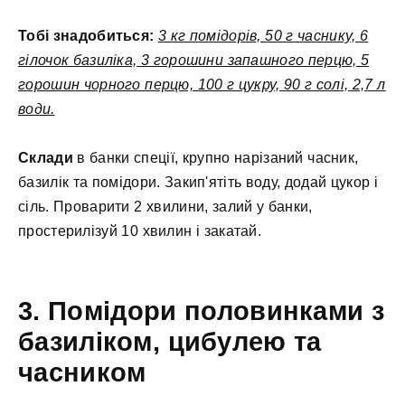
Тобі знадобиться:
3 кг помідорів, 50 г часнику, 6
гілочок базиліка, 3 горошини запашного перцю, 5
горошин чорного перцю, 100 г цукру, 90 г солі, 2,7 л
води.
Склади
в банки спеції, крупно нарізаний часник,
базилік та помідори. Закип'ятіть воду, додай цукор і
сіль. Проварити 2 хвилини, залий у банки,
простерилізуй 10 хвилин і закатай.
3. Помідори половинками з
базиліком, цибулею та
часником