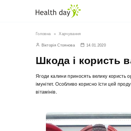
Перейти
до
вмісту
Головна
»
Харчування
Вікторія Стоянова
14.01.2020
Шкода і користь в
Ягоди калини приносять велику користь ор
імунітет. Особливо корисно їсти цей проду
вітамінів.