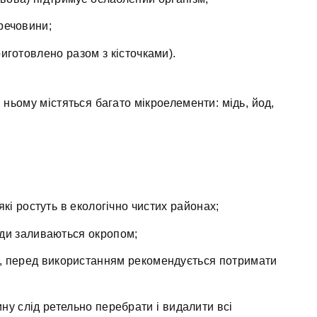
речовини;
иготовлено разом з кісточками).
 ньому містяться багато мікроелементи: мідь, йод,
 які ростуть в екологічно чистих районах;
оди заливаються окропом;
ів, перед використанням рекомендується потримати
ну слід ретельно перебрати і видалити всі