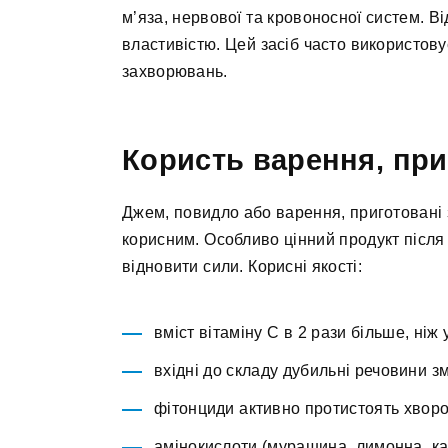
м’яза, нервової та кровоносної систем. 
властивістю. Цей засіб часто використову
захворювань.
Користь варення, при
Джем, повидло або варення, приготовані з 
корисним. Особливо цінний продукт після 
відновити сили. Корисні якості:
вміст вітаміну С в 2 рази більше, ніж
вхідні до складу дубильні речовини з
фітонциди активно протистоять хвор
амінокислоти (мурашина, лимонна, ка