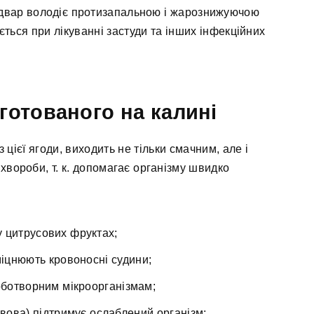
Відвар володіє протизапальною і жарознижуючою
ється при лікуванні застуди та інших інфекційних
готованого на калині
цієї ягоди, виходить не тільки смачним, але і
хвороби, т. к. допомагає організму швидко
 у цитрусових фруктах;
міцнюють кровоносні судини;
оботворним мікроорганізмам;
вова) підтримує ослаблений організм;