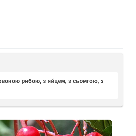
рвоною рибою, з яйцем, з сьомгою, з