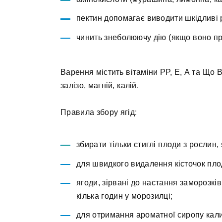
пектин допомагає виводити шкідливі 
чинить знеболюючу дію (якщо воно пр
Варення містить вітаміни РР, Е, А та Що В
залізо, магній, калій.
Правила збору ягід:
збирати тільки стиглі плоди з рослин,
для швидкого видалення кісточок пл
ягоди, зірвані до настання заморозк
кілька годин у морозилці;
для отримання ароматної сиропу кали