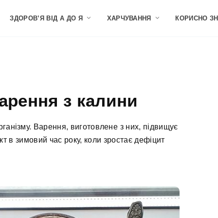
ЗДОРОВ’Я ВІД А ДО Я
ХАРЧУВАННЯ
КОРИСНО З
арення з калини
ганізму. Варення, виготовлене з них, підвищує
кт в зимовий час року, коли зростає дефіцит