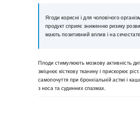
Ягоди корисні і для чоловічого організ
продукт сприяє зниженню ризику розв
мають позитивний вплив і на сечостате
Плоди стимулюють мозкову активність дит
зміцнює кісткову тканину і прискорює ріст
самопочуття при бронхіальній астмі і каш
з носа та судинних спазмах.