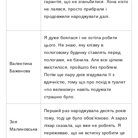
гарантія, що не зганьбитися. Хоча ніхто
не лаявся, просто прибрали і
продовжили народжувати далі.
Я дуже боялася і не хотіла робити
цього. Не знаю, яку клізму в
пологовому будинку ставлять перед
пологами, не бачила. Але все цілком
Валентина
вмістилося, пройшло без проблем.
Баженова
Потім ще пару днів згадувала її з
вдячністю, тому що про похід в туалет
«по великому» навіть подумати
страшно було.
Перший раз народжувала десять років
тому, тоді це було обов’язково. А зараз
Зоя
лікар сказала, що вже не роблять. Я
Малиновська
переживаю, що не встигну зробити це