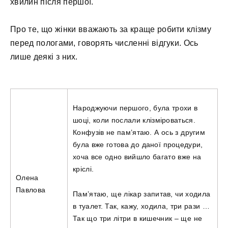
хвилин після першої.
Про те, що жінки вважають за краще робити клізму
перед пологами, говорять численні відгуки. Ось
лише деякі з них.
Народжуючи першого, була трохи в
шоці, коли послали клізміроваться.
Конфузів не пам’ятаю. А ось з другим
була вже готова до даної процедури,
хоча все одно вийшло багато вже на
кріслі.
Олена
Павлова
Пам’ятаю, ще лікар запитав, чи ходила
в туалет. Так, кажу, ходила, три рази …
Так що три літри в кишечник – ще не