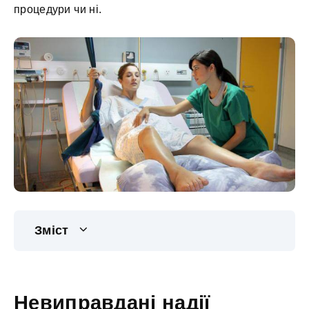
процедури чи ні.
Зміст
Невиправдані надії