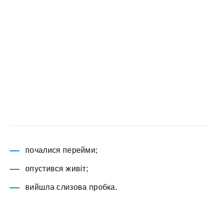
почалися перейми;
опустився живіт;
вийшла слизова пробка.