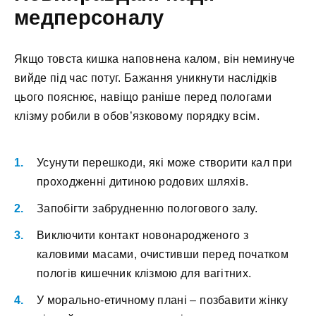
медперсоналу
Якщо товста кишка наповнена калом, він неминуче
вийде під час потуг. Бажання уникнути наслідків
цього пояснює, навіщо раніше перед пологами
клізму робили в обов’язковому порядку всім.
Усунути перешкоди, які може створити кал при
проходженні дитиною родових шляхів.
Запобігти забрудненню пологового залу.
Виключити контакт новонародженого з
каловими масами, очистивши перед початком
пологів кишечник клізмою для вагітних.
У морально-етичному плані – позбавити жінку