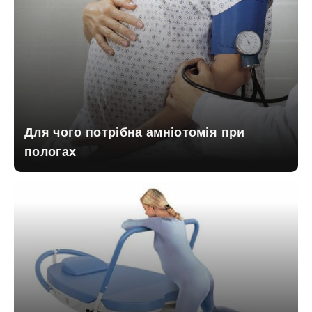
Для чого потрібна амніотомія при
пологах