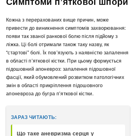
Симптоми п’яткової шпори
Кожна з перерахованих вище причин, може
привести до виникнення симптомів захворювання:
появи так званої ранкової болю після підйому з
ліжка. Ці болі отримали також таку назву, як
“стартові” болі. Їх пов’язують з наявністю запалення
в області п’яткової кістки. При цьому формується
підошовний апоневроз: запалення підошовної
фасції, який обумовлений розвитком патологічних
змін в області прикріплення підошовного
апоневроза до бугра п’яткової кістки.
ЗАРАЗ ЧИТАЮТЬ:
Що таке аневризма серця у