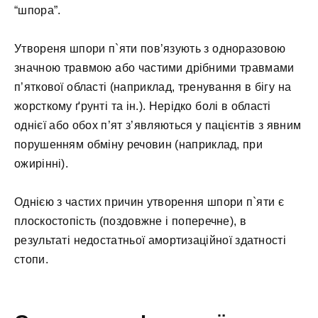
“шпора”.
Утвореня шпори п`яти пов’язують з одноразовою
значною травмою або частими дрібними травмами
п’яткової області (наприклад, тренування в бігу на
жорсткому ґрунті та ін.). Нерідко болі в області
однієї або обох п’ят з’являються у пацієнтів з явним
порушенням обміну речовин (наприклад, при
ожирінні).
Однією з частих причин утворення шпори п`яти є
плоскостопість (поздовжне і поперечне), в
результаті недостатньої амортизаційної здатності
стопи.