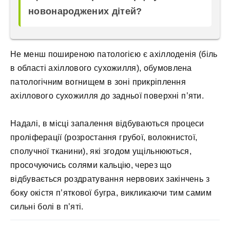
новонароджених дітей?
Не менш поширеною патологією є ахіллоденія (біль
в області ахіллового сухожилля), обумовлена ​​
патологічним вогнищем в зоні прикріплення
ахіллового сухожилля до задньої поверхні п’яти.
Надалі, в місці запалення відбуваються процеси
проліферації (розростання грубої, волокнистої,
сполучної тканини), які згодом ущільнюються,
просочуючись солями кальцію, через що
відбувається роздратування нервових закінчень з
боку окістя п’яткової бугра, викликаючи тим самим
сильні болі в п’яті.