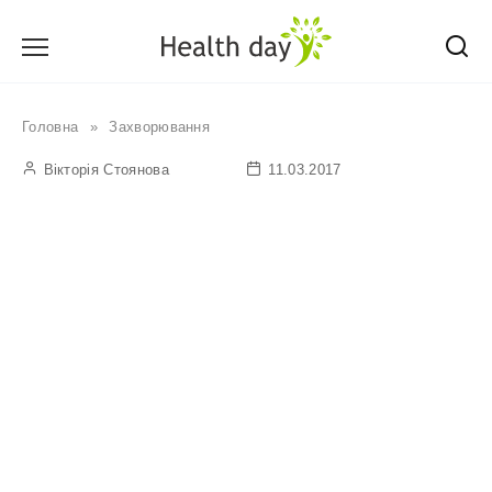
Перейти
до
вмісту
Головна
»
Захворювання
Вікторія Стоянова
11.03.2017