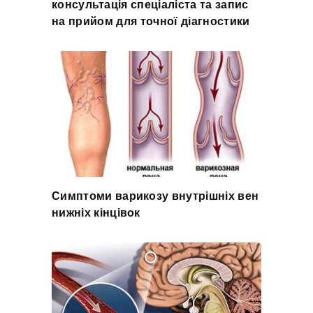
консультація спеціаліста та запис
на прийом для точної діагностики
Симптоми варикозу внутрішніх вен
нижніх кінцівок