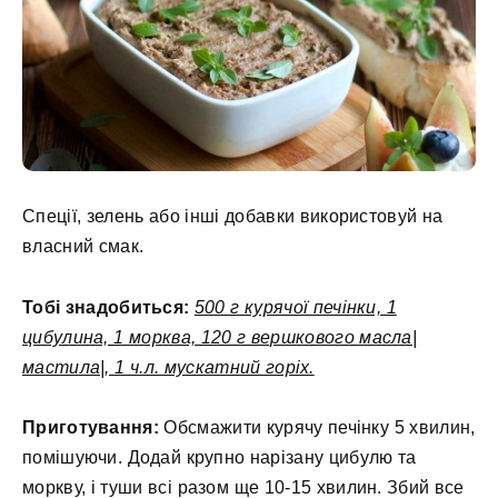
Спеції, зелень або інші добавки використовуй на
власний смак.
Тобі знадобиться:
500 г курячої печінки, 1
цибулина, 1 морква, 120 г вершкового масла|
мастила|, 1 ч.л. мускатний горіх.
Приготування:
Обсмажити курячу печінку 5 хвилин,
помішуючи. Додай крупно нарізану цибулю та
моркву, і туши всі разом ще 10-15 хвилин. Збий все