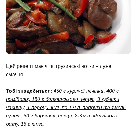
Цей рецепт має чіткі грузинські нотки – дуже
смачно.
Тобі знадобиться:
450 г курячої печінки, 400 г
помідорів, 150 г болгарського перцю, 3 зубчики
часнику, 1 перець чилі, по 1 ч.л. паприки та хмелі-
сунелі, 50 г борошна, спеції, 2-3 ч.л. яблучного
оцту, 15 г кінзи.