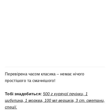
Перевірена часом класика – немає нічого
простішого та смачнішого!
Тобі знадобиться:
500 г курячої печінки, 1
цибулина, 1 морква, 100 мл вершків, 3 ст. сметани,
спеції.