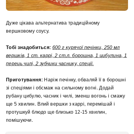
Дуже цікава альтернатива традиційному
вершковому соусу.
Тобі знадобиться:
600 г курячої печінки, 250 мл
вершків, 1 ст. каррі, 2 ст.л. борошна, 1 цибулина, 1
перець чилі, 2 зубчики часнику, спеції.
Приготування:
Наріж печінку, обваляй її в борошні
зі спеціями і обсмаж на сильному вогні. Додай
рубану цибулю, часник і чилі, зменш вогонь і смажу
ще 5 хвилин. Влий вершки з каррі, перемішай і
протушкуй блюдо ще близько 12-15 хвилин,
помішуючи.