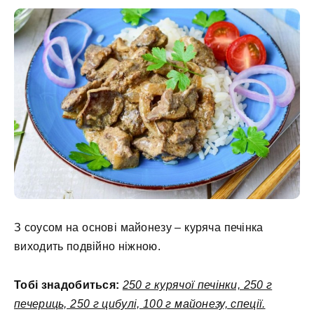
З соусом на основі майонезу – куряча печінка
виходить подвійно ніжною.
Тобі знадобиться:
250 г курячої печінки, 250 г
печериць, 250 г цибулі, 100 г майонезу, спеції.