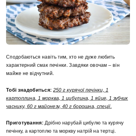
Сподобаються навіть тим, хто не дуже любить
характерний смак печінки. Завдяки овочам – він
майже не відчутний.
Тобі знадобиться:
250 г курячої печінки, 1
картоплина, 1 морква, 1 цибулина, 1 яйце, 1 зубчик
часнику, 60 г майонезу, 40 г борошна, спеції.
Приготування:
Дрібно нарубай цибулю та курячу
печінку, а картоплю та моркву натрій на тертці.