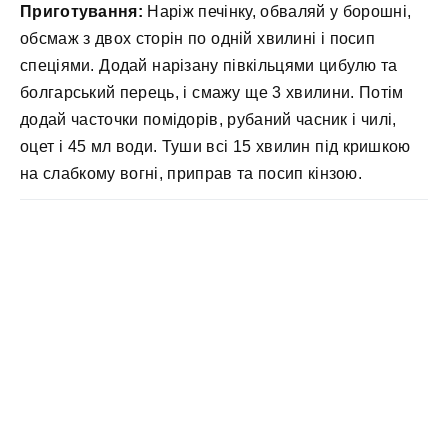
Приготування:
Наріж печінку, обваляй у борошні,
обсмаж з двох сторін по одній хвилині і посип
спеціями. Додай нарізану півкільцями цибулю та
болгарський перець, і смажу ще 3 хвилини. Потім
додай часточки помідорів, рубаний часник і чилі,
оцет і 45 мл води. Туши всі 15 хвилин під кришкою
на слабкому вогні, приправ та посип кінзою.