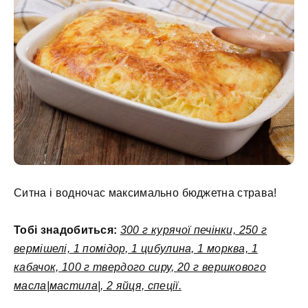
Ситна і водночас максимально бюджетна страва!
Тобі знадобиться:
300 г курячої печінки, 250 г
вермішелі, 1 помідор, 1 цибулина, 1 морква, 1
кабачок, 100 г твердого сиру, 20 г вершкового
масла|мастила|, 2 яйця, спеції.