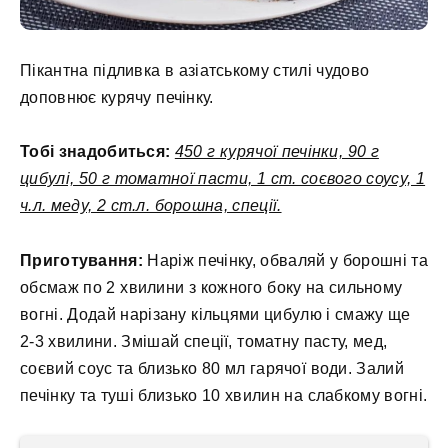
Пікантна підливка в азіатському стилі чудово
доповнює курячу печінку.
Тобі знадобиться:
450 г курячої печінки, 90 г
цибулі, 50 г томатної пасти, 1 ст. соєвого соусу, 1
ч.л. меду, 2 ст.л. борошна, спеції.
Приготування:
Наріж печінку, обваляй у борошні та
обсмаж по 2 хвилини з кожного боку на сильному
вогні. Додай нарізану кільцями цибулю і смажу ще
2-3 хвилини. Змішай спеції, томатну пасту, мед,
соєвий соус та близько 80 мл гарячої води. Залий
печінку та туші близько 10 хвилин на слабкому вогні.