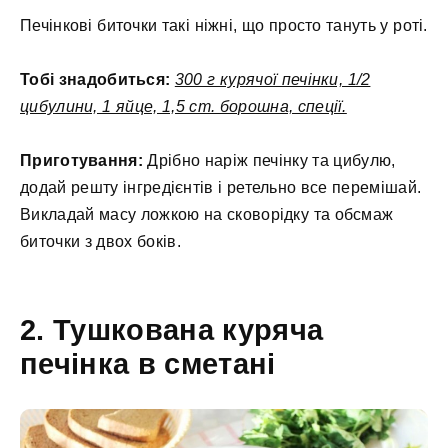
Печінкові биточки такі ніжні, що просто тануть у роті.
Тобі знадобиться:
300 г курячої печінки, 1/2
цибулини, 1 яйце, 1,5 ст. борошна, спеції.
Приготування:
Дрібно наріж печінку та цибулю,
додай решту інгредієнтів і ретельно все перемішай.
Викладай масу ложкою на сковорідку та обсмаж
биточки з двох боків.
2. Тушкована куряча
печінка в сметані