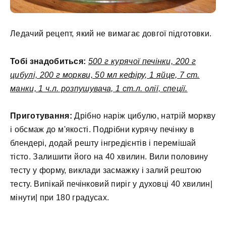
Ледачий рецепт, який не вимагає довгої підготовки.
Тобі знадобиться:
500 г курячої печінки, 200 г
цибулі, 200 г моркви, 50 мл кефіру, 1 яйце, 7 ст.
манки, 1 ч.л. розпушувача, 1 ст.л. олії, спеції.
Приготування:
Дрібно наріж цибулю, натрій моркву
і обсмаж до м'якості. Подрібни курячу печінку в
блендері, додай решту інгредієнтів і перемішай
тісто. Залишити його на 40 хвилин. Вили половину
тесту у форму, виклади засмажку і залий рештою
тесту. Випікай печінковий пиріг у духовці 40 хвилин|
мінути| при 180 градусах.