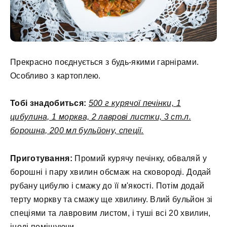
Прекрасно поєднується з будь-якими гарнірами.
Особливо з картоплею.
Тобі знадобиться:
500 г курячої печінки, 1
цибулина, 1 морква, 2 лаврові листки, 3 ст.л.
борошна, 200 мл бульйону, спеції.
Приготування:
Промий курячу печінку, обваляй у
борошні і пару хвилин обсмаж на сковороді. Додай
рубану цибулю і смажу до її м'якості. Потім додай
терту моркву та смажу ще хвилину. Влий бульйон зі
спеціями та лавровим листом, і туші всі 20 хвилин,
іноді помішуючи.