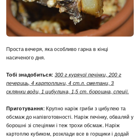
Проста вечеря, яка особливо гарна в кінці
насиченого дня.
Тобі знадобиться:
300 г курячої печінки, 200 г
печериць, 4 картоплини, 4 ст.л. сметани, 3
склянки води, 1 цибулина, 1,5 ст. борошна, спеції.
Приготування:
Крупно наріж гриби з цибулею та
обсмаж до напівготовності. Наріж печінку, обваляй у
борошні зі спеціями і теж трохи обсмаж. Наріж
картоплю кубиком, розклади все в горщики і додай