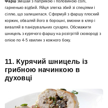
Фарш
змішай з паприкою і половиною солі,
гарненько відбий. Яйця злегка збий зі спеціями і
сіллю, що залишилася. Сформуй з фаршу плоский
коржик, обваляй його в борошні, вмокни в кляр і
виваляй в панірувальних сухарях. Обсмажити
шницель з курячого фаршу на розігрітій сковороді з
олією по 4-5 хвилин з кожного боку.
11. Курячий шницель із
грибною начинкою в
духовці