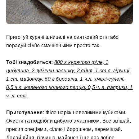
Приготуй курячі шницелі на святковий стіл або
порадуй сім'ю смачненьким просто так.
Тобі знадобиться:
800 г курячого філе, 1
цибулина, 2 зубчики часнику, 2 яйця, 1 ст.л. гірчиці,
1 ст. майонезу, 60 г борошна, 1 ч.л. хмелі-сунелі,
0,5 ч.л. меленого чорного перцю, 0,5 ч. л. паприки, 1
ч. л. солі.
Приготування:
Філе наріж невеликими кубиками.
Очисти та подрібни цибулю з часником. Все змішай,
присип спеціями, сіллю і борошном, перемішай.
Додай яйця, гірчицю, майонез і ще раз добре