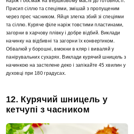
наріж і обсмаж на вершковому маслі до готовності.
Присип сіллю та спеціями, змішай з пропущеним
через прес часником. Яйця злегка збий зі спеціями
та сіллю. Куряче філе наріж товстими пластинами,
загорни в харчову плівку і добре відбий. Виклади
начинку на відбивні та загорни їх конвертиком.
Обвалюй у борошні, вмокни в кляр і виваляй у
панірувальних сухарях. Виклади курячий шницель з
начинкою на застелене деко і запікайте 45 хвилин у
духовці при 180 градусах.
12. Курячий шницель у
кетчупі з часником