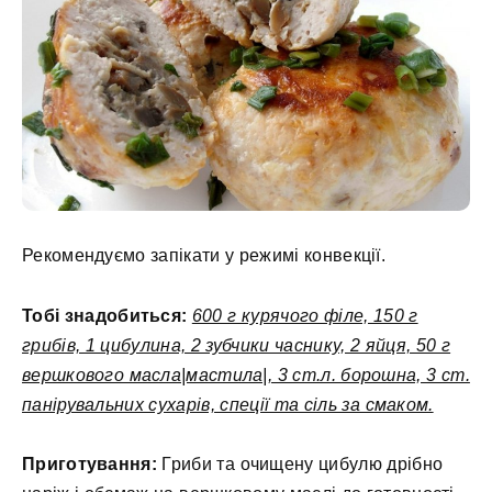
Рекомендуємо запікати у режимі конвекції.
Тобі знадобиться:
600 г курячого філе, 150 г
грибів, 1 цибулина, 2 зубчики часнику, 2 яйця, 50 г
вершкового масла|мастила|, 3 ст.л. борошна, 3 ст.
панірувальних сухарів, спеції та сіль за смаком.
Приготування:
Гриби та очищену цибулю дрібно