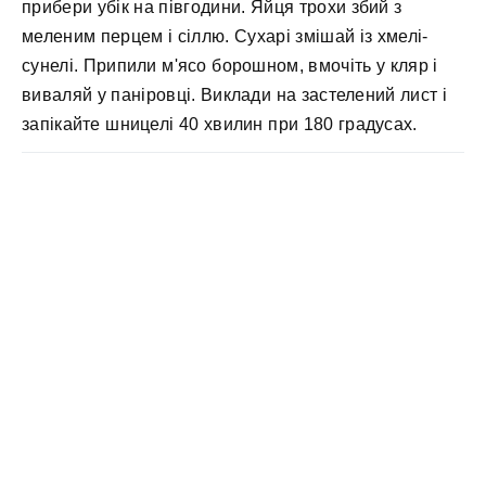
прибери убік на півгодини. Яйця трохи збий з
меленим перцем і сіллю. Сухарі змішай із хмелі-
сунелі. Припили м'ясо борошном, вмочіть у кляр і
виваляй у паніровці. Виклади на застелений лист і
запікайте шницелі 40 хвилин при 180 градусах.