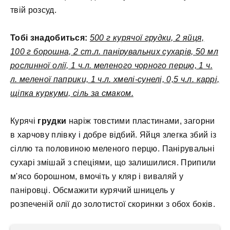
твій розсуд.
Тобі знадобиться:
500 г курячої грудки, 2 яйця,
100 г борошна, 2 ст.л. панірувальних сухарів, 50 мл
рослинної олії, 1 ч.л. меленого чорного перцю, 1 ч.
л. меленої паприки, 1 ч.л. хмелі-сунелі, 0,5 ч.л. каррі,
щіпка куркуми, сіль за смаком.
Курячі
грудки
наріж товстими пластинами, загорни
в харчову плівку і добре відбий. Яйця злегка збий із
сіллю та половиною меленого перцю. Панірувальні
сухарі змішай з спеціями, що залишилися. Припили
м'ясо борошном, вмочіть у кляр і виваляй у
паніровці. Обсмажити курячий шницель у
розпеченій олії до золотистої скоринки з обох боків.