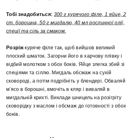
Тобі знадобиться:
300 г курячого філе, 1 яйце, 2
ст. борошна, 50 г мигдалю, 40 мл рослинної олії,
спеції та сіль за смаком.
Розріж
куряче філе так, щоб вийшов великий
плоский шматок. Загорни його в харчову плівку і
відбий молотком з обох боків. Яйце злегка збий зі
спеціями та сіллю. Мигдаль обсмаж на сухій
сковороді, а потім подрібніть у блендері. Обваляй
м'ясо в борошні, вмочіть в кляр і виваляй в
мигдальній крихті. Виклади шницель на розігріту
сковорідку з маслом і обсмаж до готовності з обох
боків.