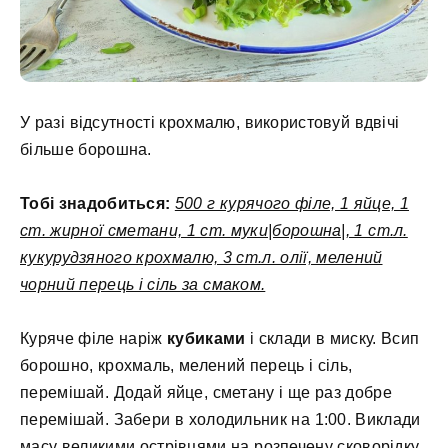
У разі відсутності крохмалю, використовуй вдвічі
більше борошна.
Тобі знадобиться:
500 г курячого філе, 1 яйце, 1
ст. жирної сметани, 1 ст. муки|борошна|, 1 ст.л.
кукурудзяного крохмалю, 3 ст.л. олії, мелений
чорний перець і сіль за смаком.
Куряче філе наріж
кубиками
і склади в миску. Всип
борошно, крохмаль, мелений перець і сіль,
перемішай. Додай яйце, сметану і ще раз добре
перемішай. Забери в холодильник на 1:00. Виклади
масу великими острівцями на розпечену сковорідку