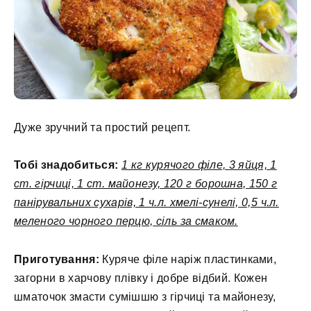
Дуже зручний та простий рецепт.
Тобі знадобиться:
1 кг курячого філе, 3 яйця, 1
ст. гірчиці, 1 ст. майонезу, 120 г борошна, 150 г
панірувальних сухарів, 1 ч.л. хмелі-сунелі, 0,5 ч.л.
меленого чорного перцю, сіль за смаком.
Приготування:
Куряче філе наріж пластинками,
загорни в харчову плівку і добре відбий. Кожен
шматочок змасти сумішшю з гірчиці та майонезу,