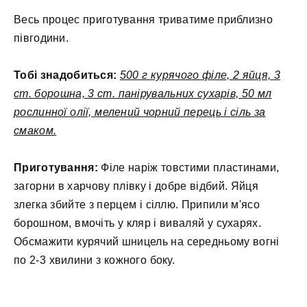
Весь процес приготування триватиме приблизно
півгодини.
Тобі знадобиться:
500 г курячого філе, 2 яйця, 3
ст. борошна, 3 ст. панірувальних сухарів, 50 мл
рослинної олії, мелений чорний перець і сіль за
смаком.
Приготування:
Філе наріж товстими пластинами,
загорни в харчову плівку і добре відбий. Яйця
злегка збийте з перцем і сіллю. Припили м'ясо
борошном, вмочіть у кляр і виваляй у сухарях.
Обсмажити курячий шницель на середньому вогні
по 2-3 хвилини з кожного боку.