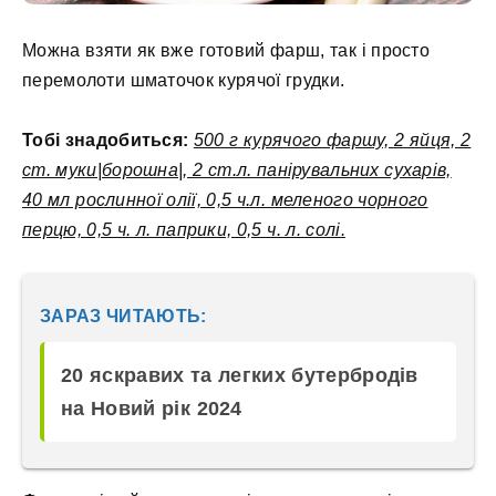
Можна взяти як вже готовий фарш, так і просто
перемолоти шматочок курячої грудки.
Тобі знадобиться:
500 г курячого фаршу, 2 яйця, 2
ст. муки|борошна|, 2 ст.л. панірувальних сухарів,
40 мл рослинної олії, 0,5 ч.л. меленого чорного
перцю, 0,5 ч. л. паприки, 0,5 ч. л. солі.
ЗАРАЗ ЧИТАЮТЬ:
20 яскравих та легких бутербродів
на Новий рік 2024