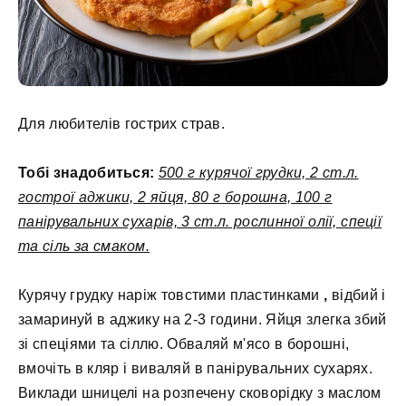
Для любителів гострих страв.
Тобі знадобиться:
500 г курячої грудки, 2 ст.л.
гострої аджики, 2 яйця, 80 г борошна, 100 г
панірувальних сухарів, 3 ст.л. рослинної олії, спеції
та сіль за смаком.
Курячу грудку наріж товстими пластинками
,
відбий і
замаринуй в аджику на 2-3 години. Яйця злегка збий
зі спеціями та сіллю. Обваляй м'ясо в борошні,
вмочіть в кляр і виваляй в панірувальних сухарях.
Виклади шницелі на розпечену сковорідку з маслом