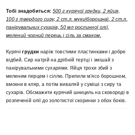
Тобі знадобиться:
500 г курячої грудки, 2 яйця,
100 г твердого сиру, 2 ст.л. муки|борошна|, 2 ст.л.
панірувальних сухарів, 50 мл рослинної олії,
мелений чорний перець і сіль за смаком.
Курячі
грудки
наріж товстими пластинками і добре
відбий. Сир натрій на дрібній тертці і змішай з
панірувальними сухарями. Яйця трохи збий з
меленим перцем і сіллю. Припили м'ясо борошном,
вмокни в кляр, а потім виваляй у суміші з сиру та
сухарів. Обсмажити курячий шницель на сковороді в
розпеченій олії до золотистої скоринки з обох боків.