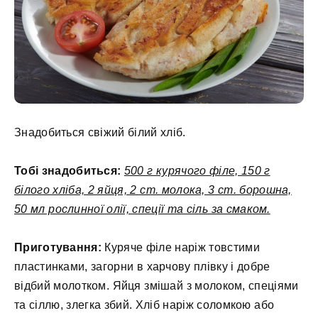
Знадобиться свіжий білий хліб.
Тобі знадобиться:
500 г курячого філе, 150 г
білого хліба, 2 яйця, 2 ст. молока, 3 ст. борошна,
50 мл рослинної олії, спеції та сіль за смаком.
Приготування:
Куряче філе наріж товстими
пластинками, загорни в харчову плівку і добре
відбий молотком. Яйця змішай з молоком, спеціями
та сіллю, злегка збий. Хліб наріж соломкою або