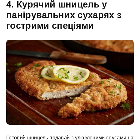
4. Курячий шницель у
панірувальних сухарях з
гострими спеціями
Готовий шницель подавай з улюбленими соусами на