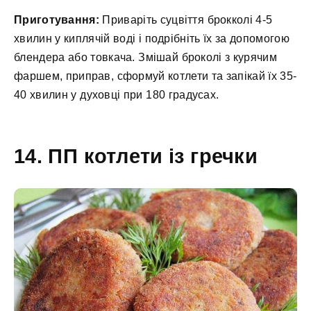
Приготування:
Приваріть суцвіття брокколі 4-5
хвилин у киплячій воді і подрібніть їх за допомогою
блендера або товкача. Змішай броколі з курячим
фаршем, приправ, сформуй котлети та запікай їх 35-
40 хвилин у духовці при 180 градусах.
14. ПП котлети із гречки