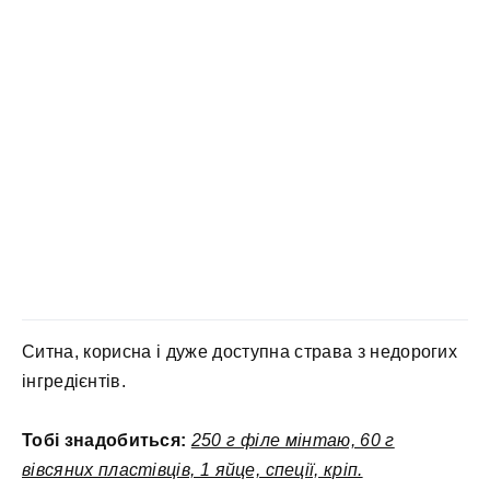
Ситна, корисна і дуже доступна страва з недорогих
інгредієнтів.
Тобі знадобиться:
250 г філе мінтаю, 60 г
вівсяних пластівців, 1 яйце, спеції, кріп.