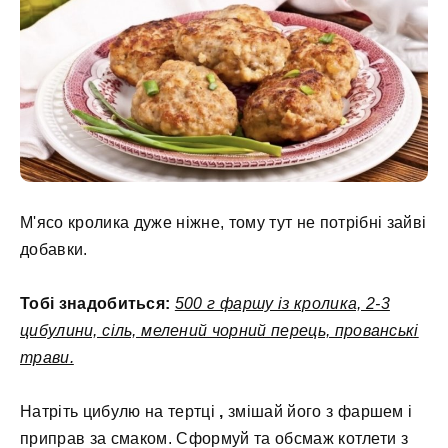
М'ясо кролика дуже ніжне, тому тут не потрібні зайві
добавки.
Тобі знадобиться:
500 г фаршу із кролика, 2-3
цибулини, сіль, мелений чорний перець, прованські
трави.
Натріть цибулю на тертці
,
змішай його з фаршем і
приправ за смаком. Сформуй та обсмаж котлети з