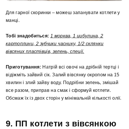
Для гарної скоринки – можеш запанувати котлети у
манці.
Тобі знадобиться:
1 морква, 1 цибулина, 2
картоплини, 2 зубчики часнику, 1/2 склянки
вівсяних пластівців, зелень, спеції.
Приготування:
Натрій всі овочі на дрібній тертці і
відіжміть зайвий сік. Залий вівсянку окропом на 15
хвилин і злий зайву воду. Подрібни зелень, змішай
все разом, приправ на смак і сформуй котлети.
Обсмаж їх із двох сторін у мінімальній кількості олії.
9. ПП котлети з вівсянкою