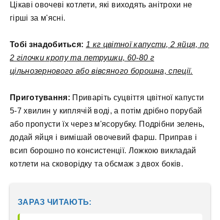
Цікаві овочеві котлети, які виходять анітрохи не
гірші за м'ясні.
Тобі знадобиться:
1 кг цвітної капусти, 2 яйця, по
2 гілочки кропу та петрушки, 60-80 г
цільнозернового або вівсяного борошна, спеції.
Приготування:
Приваріть суцвіття цвітної капусти
5-7 хвилин у киплячій воді, а потім дрібно порубай
або пропусти їх через м'ясорубку. Подрібни зелень,
додай яйця і вимішай овочевий фарш. Приправ і
всип борошно по консистенції. Ложкою викладай
котлети на сковорідку та обсмаж з двох боків.
ЗАРАЗ ЧИТАЮТЬ: