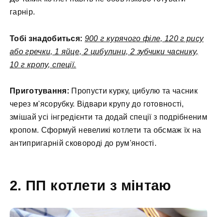
гарнір.
Тобі знадобиться:
900 г курячого філе, 120 г рису
або гречки, 1 яйце, 2 цибулини, 2 зубчики часнику,
10 г кропу, спеції.
Приготування:
Пропусти курку, цибулю та часник
через м'ясорубку. Відвари крупу до готовності,
змішай усі інгредієнти та додай спеції з подрібненим
кропом. Сформуй невеликі котлети та обсмаж їх на
антипригарній сковороді до рум'яності.
2. ПП котлети з мінтаю