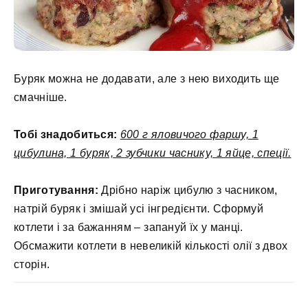
Буряк можна не додавати, але з нею виходить ще
смачніше.
Тобі знадобиться:
600 г яловичого фаршу, 1
цибулина, 1 буряк, 2 зубчики часнику, 1 яйце, спеції.
Приготування:
Дрібно наріж цибулю з часником,
натрій буряк і змішай усі інгредієнти. Сформуй
котлети і за бажанням – запануй їх у манці.
Обсмажити котлети в невеликій кількості олії з двох
сторін.