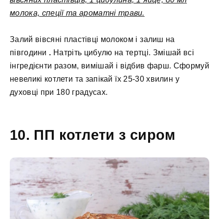
молока, спеції та ароматні трави.
Залий вівсяні пластівці молоком і залиш на
півгодини
.
Натріть цибулю на тертці. Змішай всі
інгредієнти разом, вимішай і відбив фарш. Сформуй
невеликі котлети та запікай їх 25-30 хвилин у
духовці при 180 градусах.
10. ПП котлети з сиром