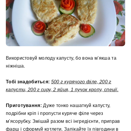
Використовуй молоду капусту, бо вона м'якша та
ніжніша.
Тобі знадобиться:
500 г курячого філе, 200 г
капусти, 200 г сиру, 2 яйця, 1 пучок кропу, спеції.
Приготування:
Дуже тонко нашаткуй капусту,
подрібни кріп і пропусти куряче філе через
м'ясорубку. Змішай разом всі інгредієнти, приправ
фарш і сформуй котлети. Запікайте їх півгодини в