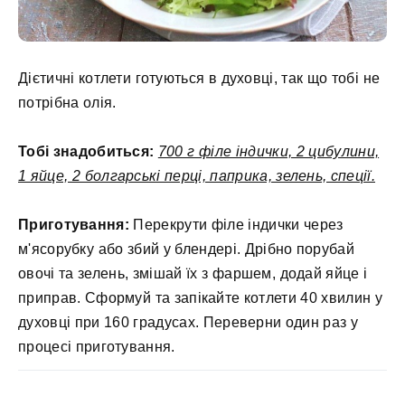
Дієтичні котлети готуються в духовці, так що тобі не
потрібна олія.
Тобі знадобиться:
700 г філе індички, 2 цибулини,
1 яйце, 2 болгарські перці, паприка, зелень, спеції.
Приготування:
Перекрути філе індички через
м'ясорубку або збий у блендері. Дрібно порубай
овочі та зелень, змішай їх з фаршем, додай яйце і
приправ. Сформуй та запікайте котлети 40 хвилин у
духовці при 160 градусах. Переверни один раз у
процесі приготування.