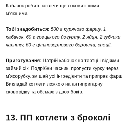
Кабачок робить котлети ще соковитішими і
м'якшими.
Тобі знадобиться:
500 г курячого фаршу, 1
кабачок, 60 г грецького йогурту, 2 яйця, 2 зубчики
часнику, 60 г цільнозернового борошна, спеції.
Приготування:
Натрій кабачок на тертці і відіжми
зайвий сік. Подрібни часник, пропусти курку через
м'ясорубку, змішай усі інгредієнти та приправ фарш.
Викладай котлети ложкою на антипригарну
сковорідку та обсмаж з двох боків.
13. ПП котлети з броколі