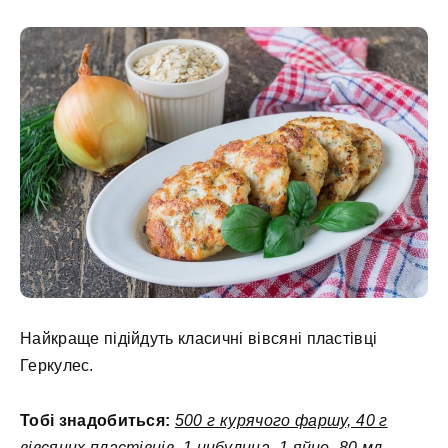
Найкраще підійдуть класичні вівсяні пластівці
Геркулес.
Тобі знадобиться:
500 г курячого фаршу, 40 г
вівсяних пластівців, 1 цибулина, 1 яйце, 80 мл