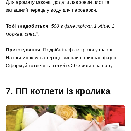
Для аромату можеш додати лавровий лист та
запашний перець у воду для пароварки.
Тобі знадобиться:
500 г філе тріски, 1 яйце, 1
морква, спеції.
Приготування:
Подрібніть філе тріски у фарш.
Натрій моркву на тертці, змішай і приправ фарш.
Сформуй котлети та готуй їх 30 хвилин на пару.
7. ПП котлети із кролика