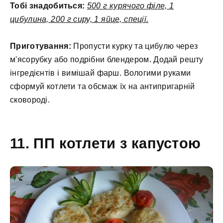
Тобі знадобиться:
500 г курячого філе, 1
цибулина, 200 г сиру, 1 яйце, спеції.
Приготування:
Пропусти курку та цибулю через
м'ясорубку або подрібни блендером. Додай решту
інгредієнтів і вимішай фарш. Вологими руками
сформуй котлети та обсмаж їх на антипригарній
сковороді.
11. ПП котлети з капустою