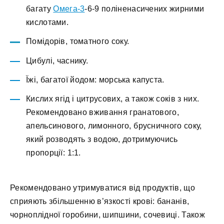
багату
Омега-3
-6-9 поліненасичених жирними
кислотами.
Помідорів, томатного соку.
Цибулі, часнику.
Їжі, багатої йодом: морська капуста.
Кислих ягід і цитрусових, а також соків з них.
Рекомендовано вживання гранатового,
апельсинового, лимонного, брусничного соку,
який розводять з водою, дотримуючись
пропорції: 1:1.
Рекомендовано утримуватися від продуктів, що
сприяють збільшенню в’язкості крові: бананів,
чорноплідної горобини, шипшини, сочевиці. Також