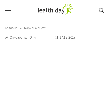
Перейти
до
вмісту
Головна
»
Корисно знати
Снисаренко Юля
17.12.2017