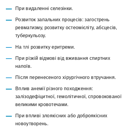
При видаленні селезінки.
Розвиток запальних процесів: загострень
ревматизму, розвитку остеомієліту, абсцесів,
туберкульозу.
На тлі розвитку еритреми.
При різкій відмові від вживання спиртних
напоїв.
Після перенесеного хірургічного втручання.
Вплив анемії різного походження:
залізодефіцитної, гемолітичної, спровокованої
великими кровотечами.
При впливі злоякісних або доброякісних
новоутворень.