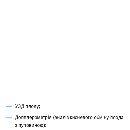
УЗД плоду;
Допплерометрія (аналіз кисневого обміну плода
з пуповиною);