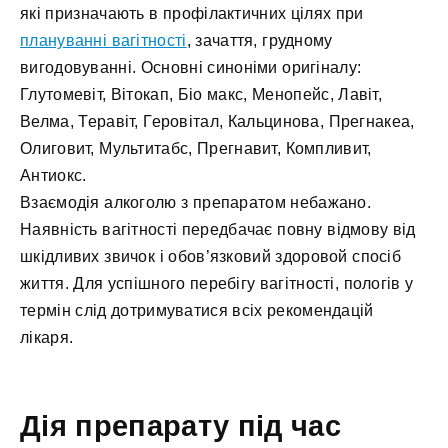
які призначають в профілактичних цілях при
плануванні вагітності
, зачаття, грудному
вигодовуванні. Основні синоніми оригіналу:
Глутомевіт, Вітокап, Біо макс, Менопейс, Лавіт,
Велма, Теравіт, Геровітал, Кальцинова, Прегнакеа,
Олиговит, Мультитабс, Прегнавит, Компливит,
Антиокс.
Взаємодія алкоголю з препаратом небажано.
Наявність вагітності передбачає повну відмову від
шкідливих звичок і обов’язковий здоровой спосіб
життя. Для успішного перебігу вагітності, пологів у
термін слід дотримуватися всіх рекомендацій
лікаря.
Дія препарату під час