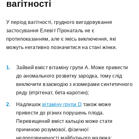
вагітності
У період вагітності, грудного вигодовування
застосування Елевіт Пронаталь не є
протипоказанням, але є якісь виключення, які
можуть негативно позначитися на стані жінки.
Зайвий вміст вітаміну групи А. Може привести
до аномального розвитку зародка, тому слід
виключити взаємодію з изомерами синтетичного
ряду (етрітенат, бета-каротин);
Надлишок
вітаміну групи D
також може
привести до різних порушень плода.
Перевищений вміст кальцію може стати
причиною розумової, фізичної
недорозвиненості майбутнього малюка;