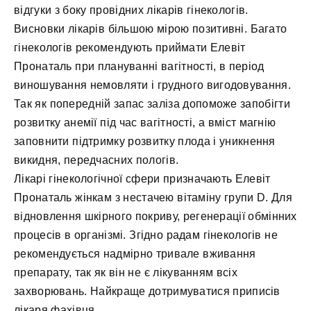
відгуки з боку провідних лікарів гінекологів.
Висновки лікарів більшою мірою позитивні. Багато
гінекологів рекомендують приймати Елевіт
Пронаталь при плануванні вагітності, в період
виношування немовляти і грудного вигодовування.
Так як попередній запас заліза допоможе запобігти
розвитку анемії під час вагітності, а вміст магнію
заповнити підтримку розвитку плода і уникнення
викидня, передчасних пологів.
Лікарі гінекологічної сфери призначають Елевіт
Пронаталь жінкам з нестачею вітаміну групи D. Для
відновлення шкірного покриву, регенерації обмінних
процесів в організмі. Згідно радам гінекологів не
рекомендується надмірно тривале вживання
препарату, так як він не є лікуванням всіх
захворювань. Найкраще дотримуватися приписів
лікаря фахівця.