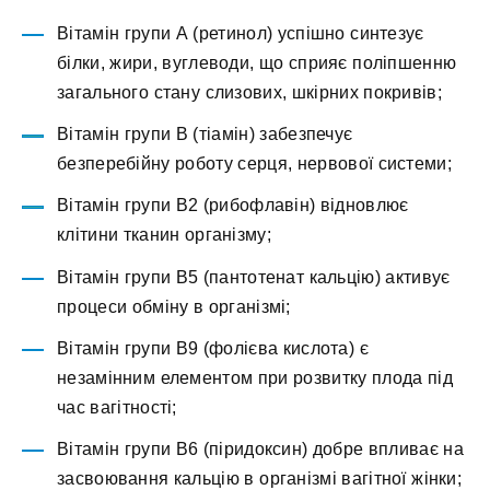
Вітамін групи А (ретинол) успішно синтезує
білки, жири, вуглеводи, що сприяє поліпшенню
загального стану слизових, шкірних покривів;
Вітамін групи В (тіамін) забезпечує
безперебійну роботу серця, нервової системи;
Вітамін групи В2 (рибофлавін) відновлює
клітини тканин організму;
Вітамін групи В5 (пантотенат кальцію) активує
процеси обміну в організмі;
Вітамін групи В9 (фолієва кислота) є
незамінним елементом при розвитку плода під
час вагітності;
Вітамін групи В6 (піридоксин) добре впливає на
засвоювання кальцію в організмі вагітної жінки;