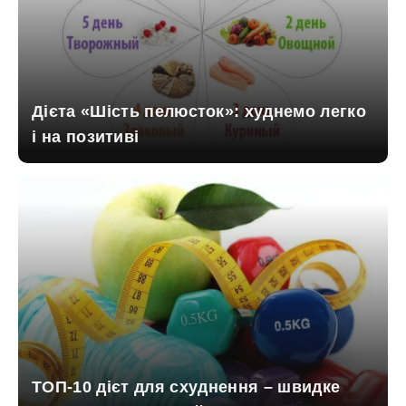
Дієта «Шість пелюсток»: худнемо легко
і на позитиві
ТОП-10 дієт для схуднення – швидке