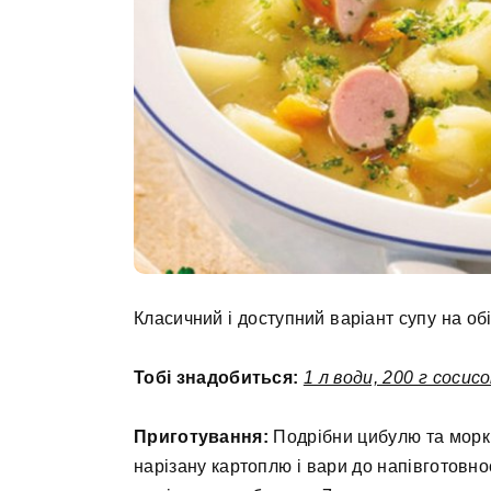
Класичний і доступний варіант супу на обі
Тобі знадобиться:
1 л води, 200 г сосис
Приготування:
Подрібни цибулю та моркву
нарізану картоплю і вари до напівготовно