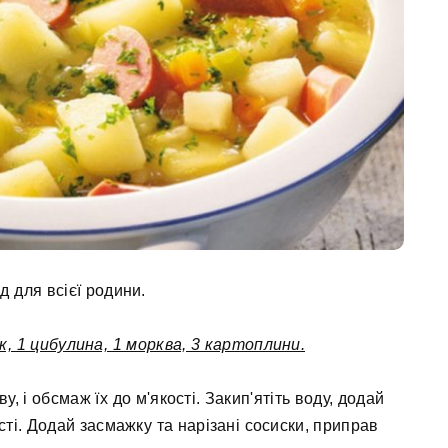
д для всієї родини.
ок, 1 цибулина, 1 морква, 3 картоплини.
, і обсмаж їх до м'якості. Закип'ятіть воду, додай
сті. Додай засмажку та нарізані сосиски, приправ