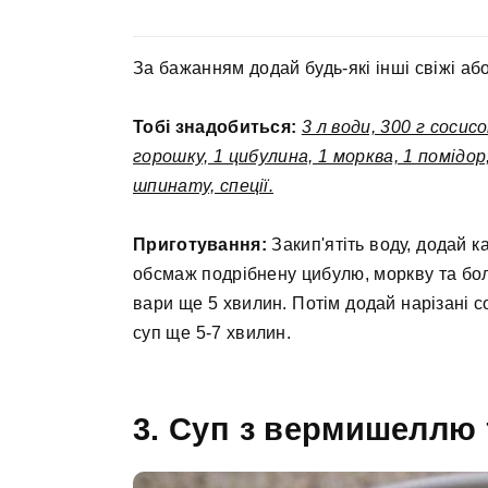
За бажанням додай будь-які інші свіжі аб
Тобі знадобиться:
3 л води, 300 г сосис
горошку, 1 цибулина, 1 морква, 1 помідор
шпинату, спеції.
Приготування:
Закип'ятіть воду, додай ка
обсмаж подрібнену цибулю, моркву та бол
вари ще 5 хвилин. Потім додай нарізані со
суп ще 5-7 хвилин.
3. Суп з вермишеллю 