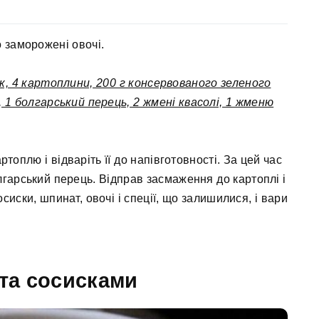
о заморожені овочі.
ок, 4 картоплини, 200 г консервованого зеленого
, 1 болгарський перець, 2 жмені квасолі, 1 жменю
ртоплю і відваріть її до напівготовності. За цей час
гарський перець. Відправ засмаження до картоплі і
сиски, шпинат, овочі і спеції, що залишилися, і вари
та сосисками