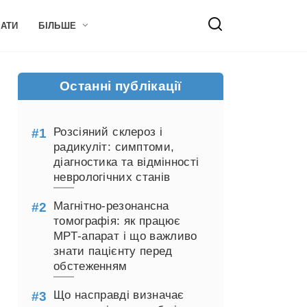
НАТИ
БІЛЬШЕ
Останні публікації
Розсіяний склероз і
радикуліт: симптоми,
діагностика та відмінності
неврологічних станів
Магнітно-резонансна
томографія: як працює
МРТ-апарат і що важливо
знати пацієнту перед
обстеженням
Що насправді визначає