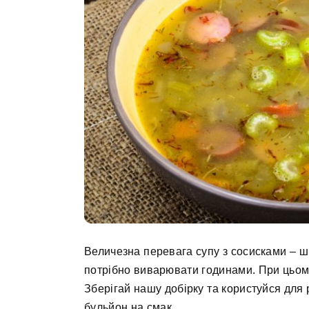
Величезна перевага супу з сосисками – ш
потрібно виварювати годинами. При цьому
Зберігай нашу добірку та користуйся для р
бульйон на смак.