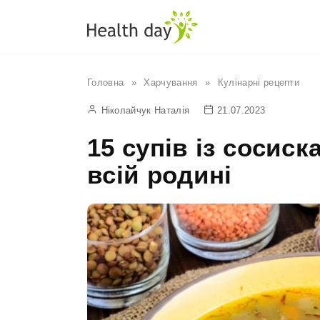
Перейти
до
вмісту
Головна
»
Харчування
»
Кулінарні рецепти
Ніколайчук Наталія
21.07.2023
15 супів із сосис
всій родині