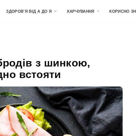
ЗДОРОВ’Я ВІД А ДО Я
ХАРЧУВАННЯ
КОРИСНО З
бродів з шинкою,
дно встояти