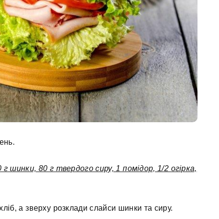
ень.
0 г шинки, 80 г твердого сиру, 1 помідор, 1/2 огірка,
ліб, а зверху розклади слайси шинки та сиру.