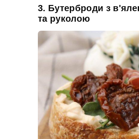
3. Бутерброди з в'я
та руколою