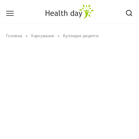
Перейти
до
вмісту
Головна
»
Харчування
»
Кулінарні рецепти