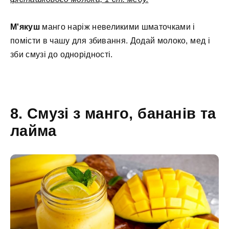
М'якуш
манго наріж невеликими шматочками і
помісти в чашу для збивання. Додай молоко, мед і
зби смузі до однорідності.
8. Смузі з манго, бананів та
лайма