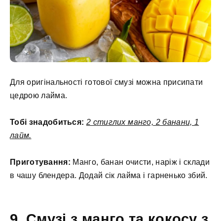
Для оригінальності готової смузі можна присипати
цедрою лайма.
Тобі знадобиться:
2 стиглих манго, 2 банани, 1
лайм.
Приготування:
Манго, банан очисти, наріж і склади
в чашу блендера. Додай сік лайма і гарненько збий.
9. Смузі з манго та кокосу з