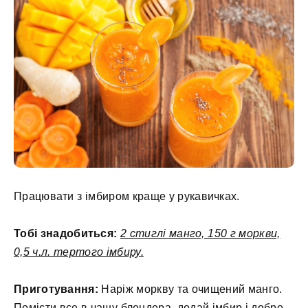
Працювати з імбиром краще у рукавичках.
Тобі знадобиться:
2 стиглі манго, 150 г моркви,
0,5 ч.л. тертого імбиру.
Приготування:
Наріж моркву та очищений манго.
Помісти все в чашу блендера, додай імбир і добре