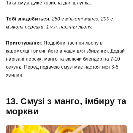
Така смузі дуже корисна для шлунка.
Тобі знадобиться:
250 г м'якоті манго, 200 г
м'якоті персика, 1 ч.л. насіння льону.
Приготування:
Подрібни насіння льону в
кавомолці і висип його в чашу для збивання. Додай
нарізані персик, манго та включи блендер на 7-10
секунд. Перед подачею смузі має настоятися 3-5
хвилин.
13. Смузі з манго, імбиру та
моркви