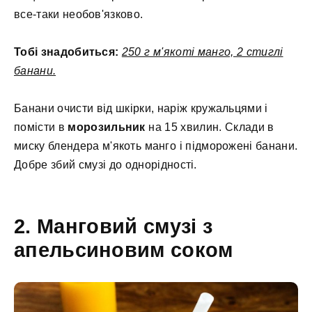
все-таки необов'язково.
Тобі знадобиться:
250 г м'якоті манго, 2 стиглі
банани.
Банани очисти від шкірки, наріж кружальцями і
помісти в
морозильник
на 15 хвилин. Склади в
миску блендера м'якоть манго і підморожені банани.
Добре збий смузі до однорідності.
2. Манговий смузі з
апельсиновим соком