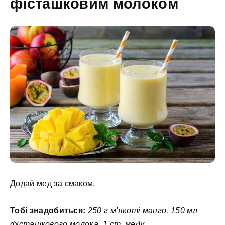
фісташковим молоком
Додай мед за смаком.
Тобі знадобиться:
250 г м'якоті манго, 150 мл
фісташкового молока, 1 ст. меду.