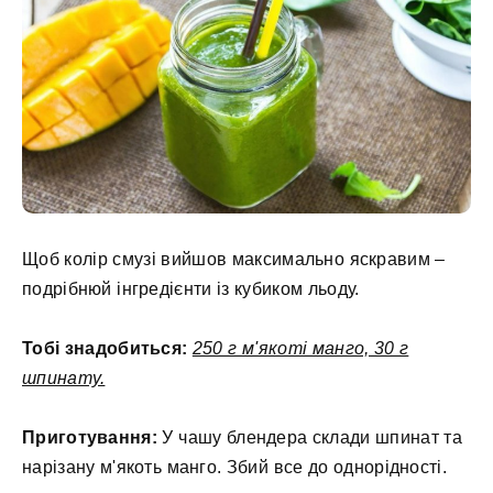
Щоб колір смузі вийшов максимально яскравим –
подрібнюй інгредієнти із кубиком льоду.
Тобі знадобиться:
250 г м'якоті манго, 30 г
шпинату.
Приготування:
У чашу блендера склади шпинат та
нарізану м'якоть манго. Збий все до однорідності.