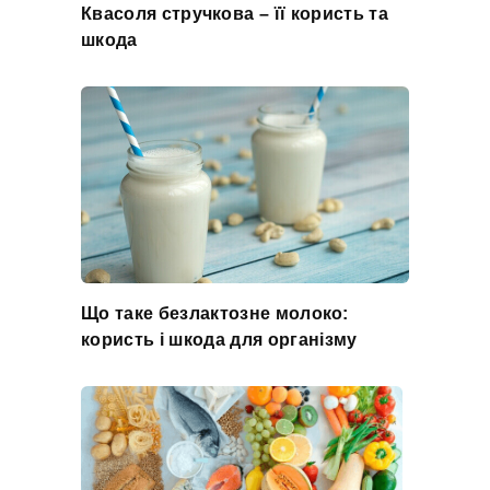
Квасоля стручкова – її користь та
шкода
Що таке безлактозне молоко:
користь і шкода для організму