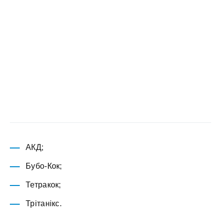
АКД;
Бубо-Кок;
Тетракок;
Трітанікс.