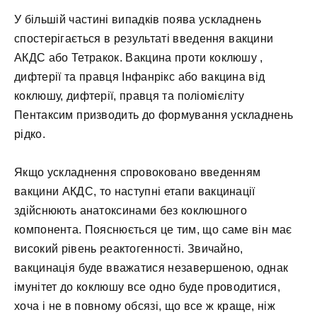
У більшій частині випадків поява ускладнень
спостерігається в результаті введення вакцини
АКДС або Тетракок. Вакцина проти коклюшу ,
дифтерії та правця Інфанрікс або вакцина від
коклюшу, дифтерії, правця та поліомієліту
Пентаксим призводить до формування ускладнень
рідко.
Якщо ускладнення спровоковано введенням
вакцини АКДС, то наступні етапи вакцинації
здійснюють анатоксинами без коклюшного
компонента. Пояснюється це тим, що саме він має
високий рівень реактогенності. Звичайно,
вакцинація буде вважатися незавершеною, однак
імунітет до коклюшу все одно буде проводитися,
хоча і не в повному обсязі, що все ж краще, ніж