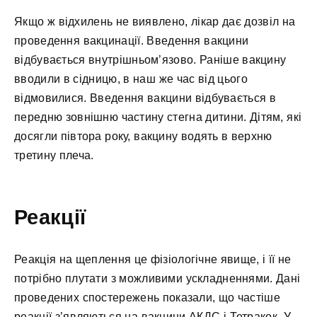
Якщо ж відхилень не виявлено, лікар дає дозвіл на
проведення вакцинації. Введення вакцини
відбувається внутрішньом’язово. Раніше вакцину
вводили в сідницю, в наш же час від цього
відмовилися. Введення вакцини відбувається в
передню зовнішню частину стегна дитини. Дітям, які
досягли півтора року, вакцину водять в верхню
третину плеча.
Реакції
Реакція на щеплення це фізіологічне явище, і її не
потрібно плутати з можливими ускладненнями. Дані
проведених спостережень показали, що частіше
реакції з’являються на вакцини АКДС і Тетракок. У