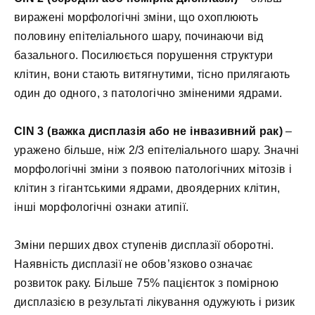
виражені морфологічні зміни, що охоплюють
половину епітеліального шару, починаючи від
базального. Посилюється порушення структури
клітин, вони стають витягнутими, тісно прилягають
один до одного, з патологічно зміненими ядрами.
CIN 3 (важка дисплазія або не інвазивний рак)
–
уражено більше, ніж 2/3 епітеліального шару. Значні
морфологічні зміни з появою патологічних мітозів і
клітин з гігантськими ядрами, двоядерних клітин,
інші морфологічні ознаки атипії.
Зміни перших двох ступенів дисплазії оборотні.
Наявність дисплазії не обов’язково означає
розвиток раку. Більше 75% пацієнток з помірною
дисплазією в результаті лікування одужують і ризик