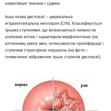
навколишні тканини і судини.
Інша назва дисплазії – цервікальна
інтраепітеліальна неоплазія (CIN). Класифікується
трьома ступенями, що визначаються наявністю
атипових клітин і характером морфологічних (на
клітинному рівні) змін, інтенсивністю проліферації і
ступенем структурних порушень (на фото –
схематичне зображення трьох ступенів дисплазії).