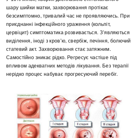
шару шийки матки, захворювання протікає
безсимптомно, тривалий час не проявляючись. При
приєднанні інфекційного ураження (кольпіт,
цервіцит) симптоматика розвивається. З’являються
виділення, іноді з кров’ю, свербіж, печіння, болючий
статевий акт. Захворювання стає затяжним.
Самостійно зникає рідко. Регресує частіше під
впливом адекватних методів лікування. Без терапії
нерідко процес набуває прогресуючий перебіг.