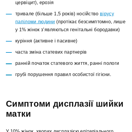
цервіцит), ерозія
тривале (більше 1,5 років) носійство
вірусу
папіломи людини
(протікає безсимптомно, лише
у 1% жінок з’являються генітальні бородавки)
куріння (активне і пасивне)
часта зміна статевих партнерів
ранній початок статевого життя, ранні пологи
грубі порушення правил особистої гігієни.
Симптоми дисплазії шийки
матки
У 10% жінок, хворих дисплазією епітеліального