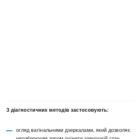
З діагностичних методів застосовують:
огляд вагінальними дзеркалами, який дозволяє
неозброєним зором оцінити зовнішній стан