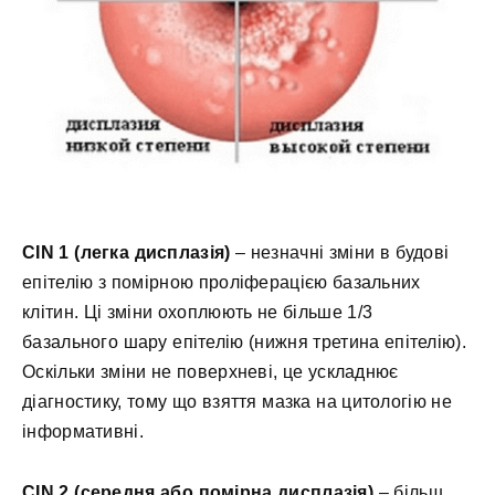
CIN 1 (легка дисплазія)
– незначні зміни в будові
епітелію з помірною проліферацією базальних
клітин. Ці зміни охоплюють не більше 1/3
базального шару епітелію (нижня третина епітелію).
Оскільки зміни не поверхневі, це ускладнює
діагностику, тому що взяття мазка на цитологію не
інформативні.
CIN 2 (середня або помірна дисплазія)
– більш