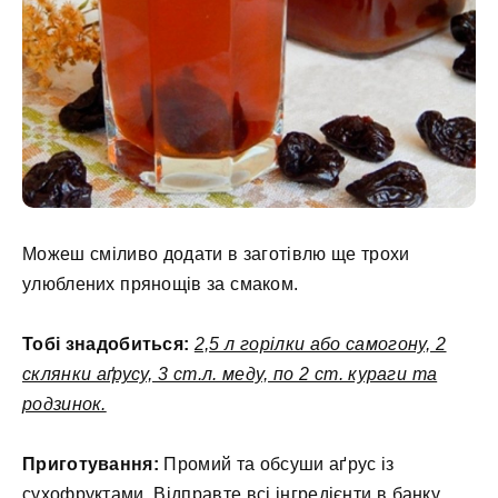
Можеш сміливо додати в заготівлю ще трохи
улюблених прянощів за смаком.
Тобі знадобиться:
2,5 л горілки або самогону, 2
склянки аґрусу, 3 ст.л. меду, по 2 ст. кураги та
родзинок.
Приготування:
Промий та обсуши аґрус із
сухофруктами. Відправте всі інгредієнти в банку,