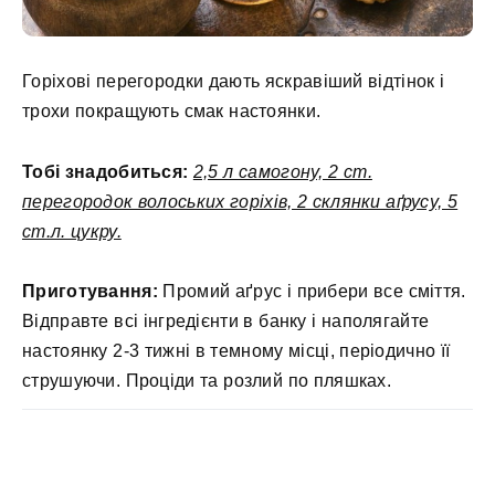
Горіхові перегородки дають яскравіший відтінок і
трохи покращують смак настоянки.
Тобі знадобиться:
2,5 л самогону, 2 ст.
перегородок волоських горіхів, 2 склянки аґрусу, 5
ст.л. цукру.
Приготування:
Промий аґрус і прибери все сміття.
Відправте всі інгредієнти в банку і наполягайте
настоянку 2-3 тижні в темному місці, періодично її
струшуючи. Проціди та розлий по пляшках.