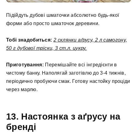
Підійдуть дубові шматочки абсолютно будь-якої
форми або просто шматочок деревини.
Тобі знадобиться:
2 склянки аґрусу, 2 л самогону,
50 г дубової тріски, 3 ст.л. цукру.
Приготування:
Перемішайте всі інгредієнти в
чистому банку. Наполягай заготівлю до 3-4 тижнів,
періодично пробуючи смак. Готову настойку проціди
через марлю.
13. Настоянка з аґрусу на
бренді