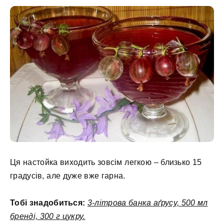
Ця настойка виходить зовсім легкою – близько 15
градусів, але дуже вже гарна.
Тобі знадобиться:
3-літрова банка аґрусу, 500 мл
бренді, 300 г цукру.