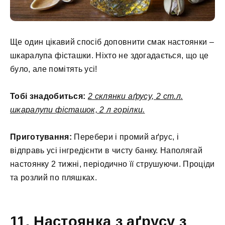
Ще один цікавий спосіб доповнити смак настоянки –
шкаралупа фісташки. Ніхто не здогадається, що це
було, але помітять усі!
Тобі знадобиться:
2 склянки аґрусу, 2 ст.л.
шкаралупи фісташок, 2 л горілки.
Приготування:
Перебери і промий аґрус, і
відправь усі інгредієнти в чисту банку. Наполягай
настоянку 2 тижні, періодично її струшуючи. Проціди
та розлий по пляшках.
11. Настоянка з аґрусу з