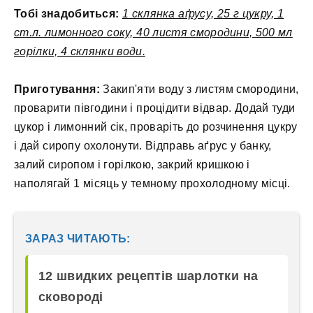
Тобі знадобиться:
1 склянка аґрусу, 25 г цукру, 1
ст.л. лимонного соку, 40 листя смородини, 500 мл
горілки, 4 склянки води.
Приготування:
Закип'яти воду з листям смородини,
проварити півгодини і процідити відвар. Додай туди
цукор і лимонний сік, проваріть до розчинення цукру
і дай сиропу охолонути. Відправь аґрус у банку,
залий сиропом і горілкою, закрий кришкою і
наполягай 1 місяць у темному прохолодному місці.
ЗАРАЗ ЧИТАЮТЬ:
12 швидких рецептів шарлотки на
сковороді