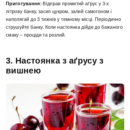
Приготування:
Відправ промитий аґрус у 3-х
літрову банку, засип цукром, залий самогоном і
наполягай до 3 тижнів у темному місці. Періодично
струшуйте банку. Коли настоянка дійде до бажаного
смаку – проціди та розлий.
3. Настоянка з аґрусу з
вишнею