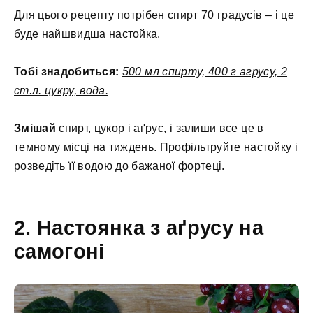
Для цього рецепту потрібен спирт 70 градусів – і це
буде найшвидша настойка.
Тобі знадобиться:
500 мл спирту, 400 г агрусу, 2
ст.л. цукру, вода.
Змішай
спирт, цукор і аґрус, і залиши все це в
темному місці на тиждень. Профільтруйте настойку і
розведіть її водою до бажаної фортеці.
2. Настоянка з аґрусу на
самогоні