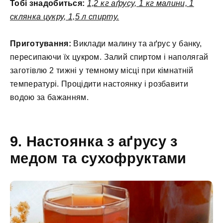
Тобі знадобиться:
1,2 кг аґрусу, 1 кг малини, 1
склянка цукру, 1,5 л спирту.
Приготування:
Виклади малину та аґрус у банку,
пересипаючи їх цукром. Залий спиртом і наполягай
заготівлю 2 тижні у темному місці при кімнатній
температурі. Процідити настоянку і розбавити
водою за бажанням.
9. Настоянка з аґрусу з
медом та сухофруктами