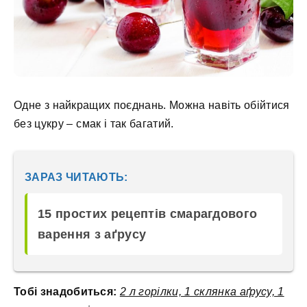
Одне з найкращих поєднань. Можна навіть обійтися
без цукру – смак і так багатий.
ЗАРАЗ ЧИТАЮТЬ:
15 простих рецептів смарагдового
варення з аґрусу
Тобі знадобиться:
2 л горілки, 1 склянка аґрусу, 1