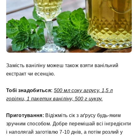
Замість ваніліну можеш також взяти ванільний
екстракт чи есенцію.
Тобі знадобиться:
500 мл соку агрусу, 1,5 л
горілки, 1 пакетик ваніліну, 500 г цукру.
Приготування:
Відіжміть сік з аґрусу будь-яким
зручним способом. Добре перемішай всі інгредієнти
і наполягай заготівлю 7-10 днів, а потім розлий у