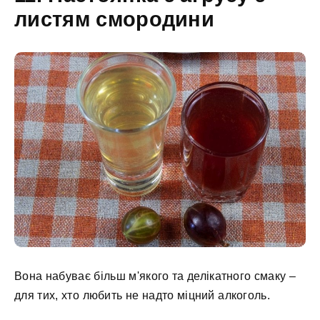
листям смородини
Вона набуває більш м'якого та делікатного смаку –
для тих, хто любить не надто міцний алкоголь.