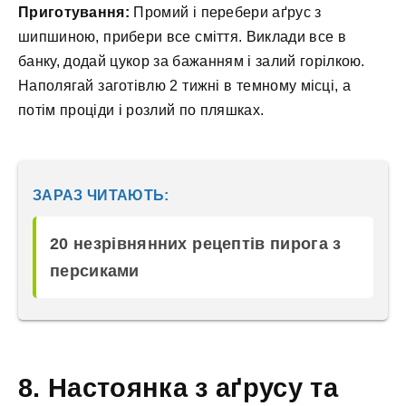
Приготування:
Промий і перебери аґрус з
шипшиною, прибери все сміття. Виклади все в
банку, додай цукор за бажанням і залий горілкою.
Наполягай заготівлю 2 тижні в темному місці, а
потім проціди і розлий по пляшках.
ЗАРАЗ ЧИТАЮТЬ:
20 незрівнянних рецептів пирога з
персиками
8. Настоянка з аґрусу та