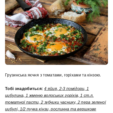
Грузинська яєчня з томатами, горіхами та кінзою.
Тобі знадобиться:
4 яйця, 2-3 помідори, 1
цибулина, 1 жменю волоських горіхів, 1 ст.л.
томатної пасти, 2 зубчики часнику, 2 пера зеленої
цибулі, 1/2 пучка кінзи, рослинна та вершкове