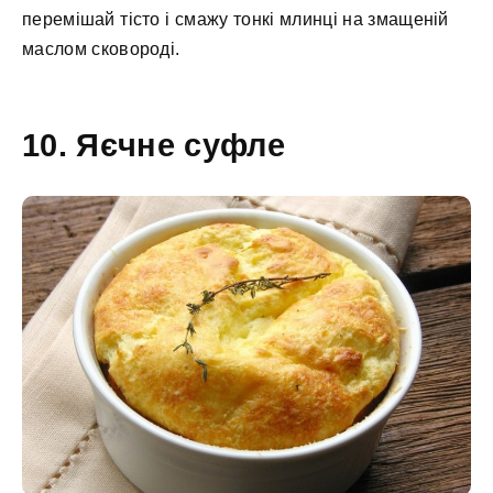
перемішай тісто і смажу тонкі млинці на змащеній
маслом сковороді.
10. Яєчне суфле