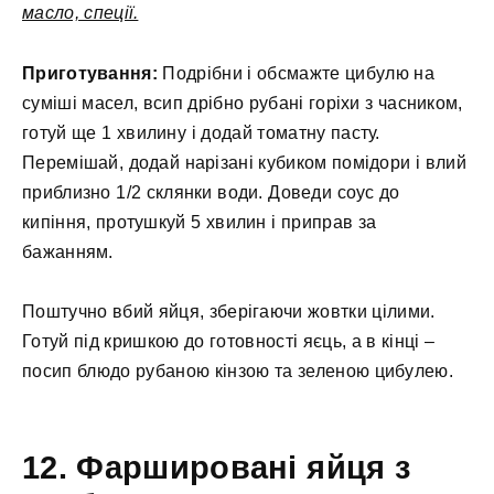
масло, спеції.
Приготування:
Подрібни і обсмажте цибулю на
суміші масел, всип дрібно рубані горіхи з часником,
готуй ще 1 хвилину і додай томатну пасту.
Перемішай, додай нарізані кубиком помідори і влий
приблизно 1/2 склянки води. Доведи соус до
кипіння, протушкуй 5 хвилин і приправ за
бажанням.
Поштучно вбий яйця, зберігаючи жовтки цілими.
Готуй під кришкою до готовності яєць, а в кінці –
посип блюдо рубаною кінзою та зеленою цибулею.
12. Фаршировані яйця з