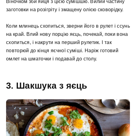
Віночком зби яйця з цією сумішшю. Вилий частину
заготовки на розігріту і змащену олією сковорідку.
Коли млинець схопиться, зверни його в рулет і ссунь
на край. Влий нову порцію яєць, почекай, поки вона
схопиться, і накрути на перший рулетик. І так
повторюй до кінця яєчної суміші. Наріж готовий
омлет на шматочки і подавай до столу.
3. Шакшука з яєць