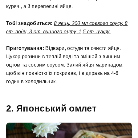
курячі, а й перепелині яйця.
Тобі знадобиться:
8 яєць, 200 мл соєвого соусу, 8
ст. води, 3 ст. винного оцту, 1,5 ст. цукру.
Приготування:
Відвари, остуди та очисти яйця.
Цукор розчини в теплій воді та змішай з винним
оцтом та соєвим соусом. Залий яйця маринадом,
щоб він повністю їх покривав, і відправь на 4-6
годин в холодильник.
2. Японський омлет