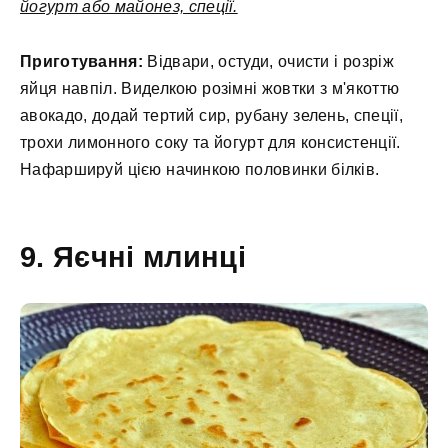
йогурт або майонез, спеції.
Приготування:
Відвари, остуди, очисти і розріж
яйця навпіл. Виделкою розімні жовтки з м'якоттю
авокадо, додай тертий сир, рубану зелень, спеції,
трохи лимонного соку та йогурт для консистенції.
Нафаршируй цією начинкою половинки білків.
9. Яєчні млинці