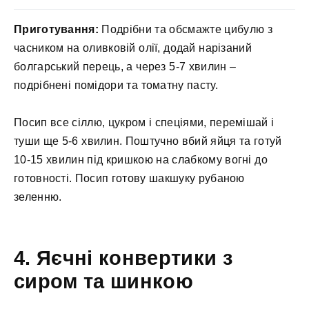
Приготування:
Подрібни та обсмажте цибулю з
часником на оливковій олії, додай нарізаний
болгарський перець, а через 5-7 хвилин –
подрібнені помідори та томатну пасту.
Посип все сіллю, цукром і спеціями, перемішай і
туши ще 5-6 хвилин. Поштучно вбий яйця та готуй
10-15 хвилин під кришкою на слабкому вогні до
готовності. Посип готову шакшуку рубаною
зеленню.
4. Яєчні конвертики з
сиром та шинкою