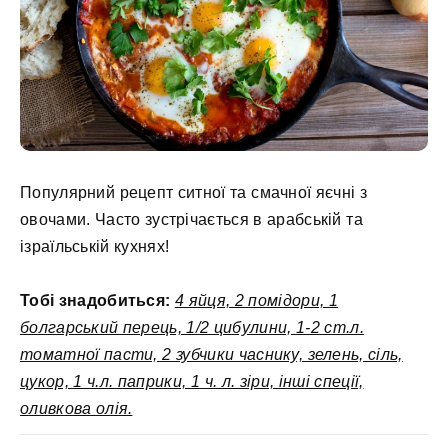
Популярний рецепт ситної та смачної яєчні з
овочами. Часто зустрічається в арабській та
ізраїльській кухнях!
Тобі знадобиться:
4 яйця, 2 помідори, 1
болгарський перець, 1/2 цибулини, 1-2 ст.л.
томатної пасти, 2 зубчики часнику, зелень, сіль,
цукор, 1 ч.л. паприки, 1 ч. л. зіри, інші спеції,
оливкова олія.