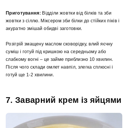
Приготування:
Відділи жовтки від білків та зби
жовтки з сіллю. Міксером зби білки до стійких піків і
акуратно змішай обидві заготовки.
Розігрій змащену маслом сковорідку, влий яєчну
суміш і готуй під кришкою на середньому або
слабкому вогні – це займе приблизно 10 хвилин.
Після чого склади омлет навпіл, злегка сплюсні і
готуй ще 1-2 хвилини.
7. Заварний крем із яйцями