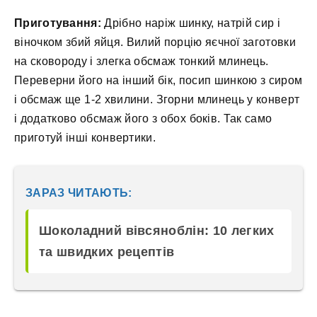
Приготування:
Дрібно наріж шинку, натрій сир і
віночком збий яйця. Вилий порцію яєчної заготовки
на сковороду і злегка обсмаж тонкий млинець.
Переверни його на інший бік, посип шинкою з сиром
і обсмаж ще 1-2 хвилини. Згорни млинець у конверт
і додатково обсмаж його з обох боків. Так само
приготуй інші конвертики.
ЗАРАЗ ЧИТАЮТЬ:
Шоколадний вівсяноблін: 10 легких
та швидких рецептів