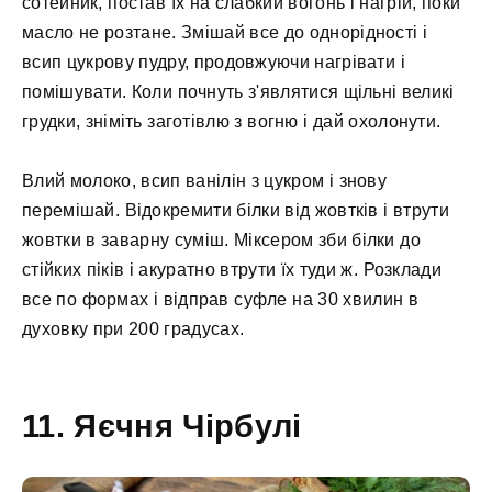
сотейник, постав їх на слабкий вогонь і нагрій, поки
масло не розтане. Змішай все до однорідності і
всип цукрову пудру, продовжуючи нагрівати і
помішувати. Коли почнуть з'являтися щільні великі
грудки, зніміть заготівлю з вогню і дай охолонути.
Влий молоко, всип ванілін з цукром і знову
перемішай. Відокремити білки від жовтків і втрути
жовтки в заварну суміш. Міксером зби білки до
стійких піків і акуратно втрути їх туди ж. Розклади
все по формах і відправ суфле на 30 хвилин в
духовку при 200 градусах.
11. Яєчня Чірбулі